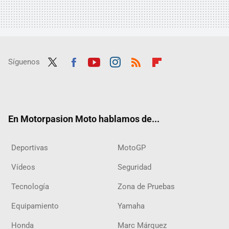
Síguenos
Twit
Fac
Yout
Inst
RSS
Flip
ter
ebo
ube
agra
boar
ok
m
d
En Motorpasion Moto hablamos de...
Deportivas
MotoGP
Vídeos
Seguridad
Tecnología
Zona de Pruebas
Equipamiento
Yamaha
Honda
Marc Márquez