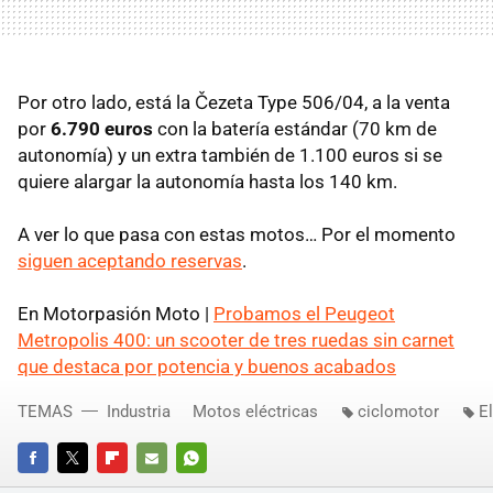
Por otro lado, está la Čezeta Type 506/04, a la venta
por
6.790 euros
con la batería estándar (70 km de
autonomía) y un extra también de 1.100 euros si se
quiere alargar la autonomía hasta los 140 km.
A ver lo que pasa con estas motos… Por el momento
siguen aceptando reservas
.
En Motorpasión Moto |
Probamos el Peugeot
Metropolis 400: un scooter de tres ruedas sin carnet
que destaca por potencia y buenos acabados
TEMAS
Industria
Motos eléctricas
ciclomotor
E
FACEBOOK
TWITTER
FLIPBOARD
E-
WHATSAPP