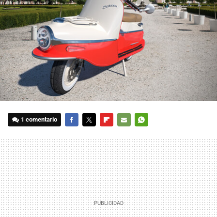
1 comentario
FACEBOOK
TWITTER
FLIPBOARD
E-
WHATSAPP
MAIL