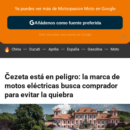
Ya puedes ver más de Motorpasion Moto en Google
ZONA DE PRUEBAS
DEPORTIVAS
MOTOS ELÉCTRICAS
Añádenos como fuente preferida
Solo necesitas una cuenta de Google
×
HOY SE HABLA DE
China
Ducati
Aprilia
España
Gasolina
Moto
Čezeta está en peligro: la marca de
motos eléctricas busca comprador
para evitar la quiebra