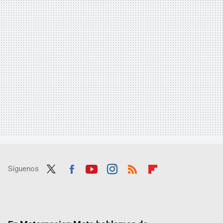
Síguenos
Twit
Fac
Yout
Inst
RSS
Flip
ter
ebo
ube
agra
boar
ok
m
d