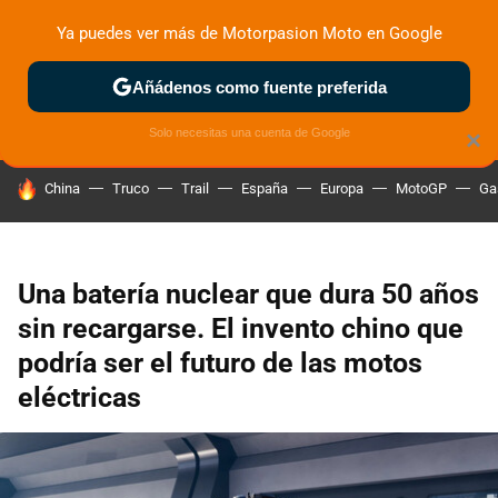
Ya puedes ver más de Motorpasion Moto en Google
ZONA DE PRUEBAS
DEPORTIVAS
MOTOS ELÉCTRICAS
Añádenos como fuente preferida
Solo necesitas una cuenta de Google
×
HOY SE HABLA DE
China
Truco
Trail
España
Europa
MotoGP
Ga
Una batería nuclear que dura 50 años
sin recargarse. El invento chino que
podría ser el futuro de las motos
eléctricas