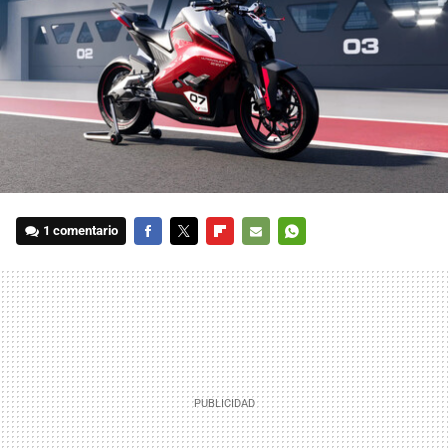
1 comentario
FACEBOOK
TWITTER
FLIPBOARD
E-
WHATSAPP
MAIL