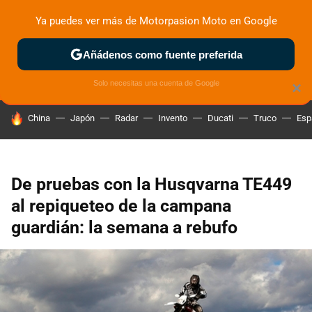
Ya puedes ver más de Motorpasion Moto en Google
ZONA DE PRUEBAS
DEPORTIVAS
MOTOS ELÉCTRICAS
Añádenos como fuente preferida
Solo necesitas una cuenta de Google
×
HOY SE HABLA DE
China
Japón
Radar
Invento
Ducati
Truco
Esp
De pruebas con la Husqvarna TE449
al repiqueteo de la campana
guardián: la semana a rebufo