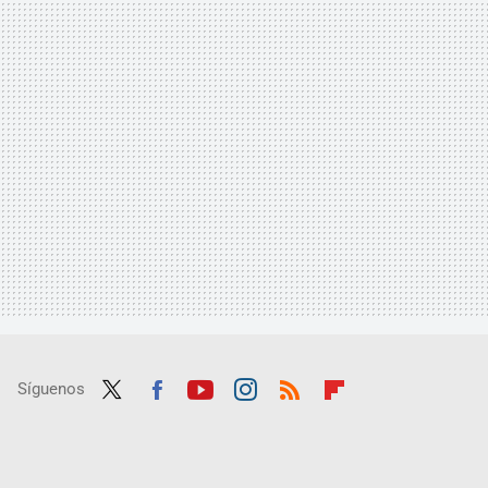
Síguenos
Twit
Fac
Yout
Inst
RSS
Flip
ter
ebo
ube
agra
boar