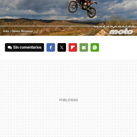
Sin comentarios
FACEBOOK
TWITTER
FLIPBOARD
E-
WHATSAPP
MAIL