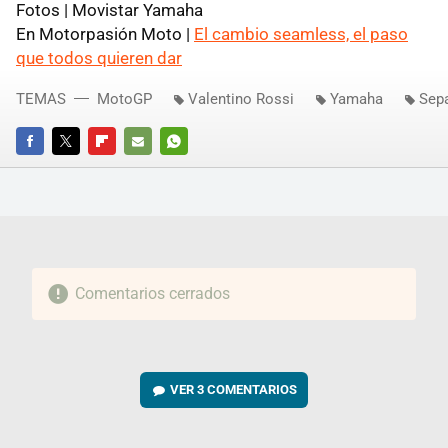
Fotos | Movistar Yamaha
En Motorpasión Moto |
El cambio seamless, el paso
que todos quieren dar
TEMAS
MotoGP
Valentino Rossi
Yamaha
Sep
FACEBOOK
TWITTER
FLIPBOARD
E-
WHATSAPP
MAIL
Comentarios cerrados
VER
3 COMENTARIOS