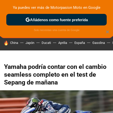
Ya puedes ver más de Motorpasion Moto en Google
ZONA DE PRUEBAS
DEPORTIVAS
MOTOS ELÉCTRICAS
Añádenos como fuente preferida
Solo necesitas una cuenta de Google
×
HOY SE HABLA DE
China
Japón
Ducati
Aprilia
España
Gasolina
Yamaha podría contar con el cambio
seamless completo en el test de
Sepang de mañana