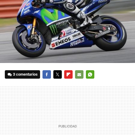
3 comentarios
FACEBOOK
TWITTER
FLIPBOARD
E-
WHATSAPP
MAIL