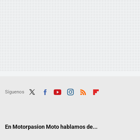
Síguenos
Twit
Fac
Yout
Inst
RSS
Flip
ter
ebo
ube
agra
boar
ok
m
d
En Motorpasion Moto hablamos de...