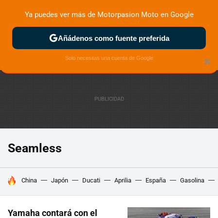
Ya puedes ver más de Motorpasion Moto en Google
ZONA DE PRUEBAS
DEPORTIVAS
MOTOS ELÉCTRICAS
Añádenos como fuente preferida
Solo necesitas una cuenta de Google
×
Seamless
HOY SE HABLA DE
China
Japón
Ducati
Aprilia
España
Gasolina
Yamaha contará con el