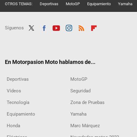
OTROS TEMAS:
Deportivas
MotoGP
Equipamiento
Yamaha
Síguenos
Twit
Fac
Yout
Inst
RSS
Flip
ter
ebo
ube
agra
boar
ok
m
d
En Motorpasion Moto hablamos de...
Deportivas
MotoGP
Vídeos
Seguridad
Tecnología
Zona de Pruebas
Equipamiento
Yamaha
Honda
Marc Márquez