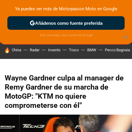
Ya puedes ver más de Motorpasion Moto en Google
ZONA DE PRUEBAS
DEPORTIVAS
MOTOS ELÉCTRICAS
Añádenos como fuente preferida
Solo necesitas una cuenta de Google
×
HOY SE HABLA DE
China
Radar
Invento
Truco
BMW
Pecco Bagnaia
Wayne Gardner culpa al manager de
Remy Gardner de su marcha de
MotoGP: "KTM no quiere
comprometerse con él"