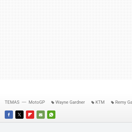
TEMAS
MotoGP
Wayne Gardner
KTM
Remy Ga
FACEBOOK
TWITTER
FLIPBOARD
E-
WHATSAPP
MAIL