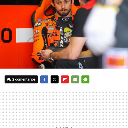
2 comentarios
FACEBOOK
TWITTER
FLIPBOARD
E-
WHATSAPP
MAIL