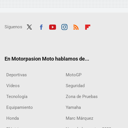
Síguenos
Twit
Fac
Yout
Inst
RSS
Flip
ter
ebo
ube
agra
boar
ok
m
d
En Motorpasion Moto hablamos de...
Deportivas
MotoGP
Vídeos
Seguridad
Tecnología
Zona de Pruebas
Equipamiento
Yamaha
Honda
Marc Márquez