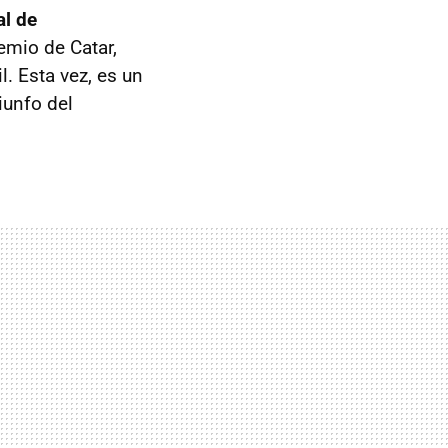
al de
emio de Catar,
l. Esta vez, es un
iunfo del