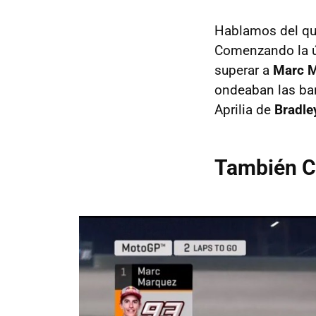
Hablamos del que 
Comenzando la úl
superar a
Marc 
ondeaban las ban
Aprilia de
Bradle
También Cr