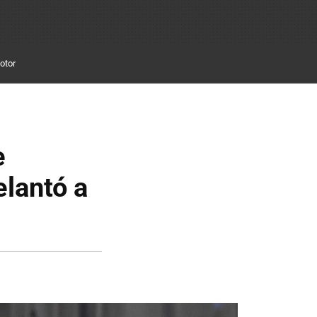
otor
e
lantó a