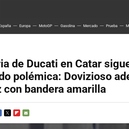
España
Europa
MotoGP
Gasolina
Mercado
Prueba
M
ria de Ducati en Catar sigu
o polémica: Dovizioso ade
 con bandera amarilla
CEBOOK
TWITTER
FLIPBOARD
E-
MAIL