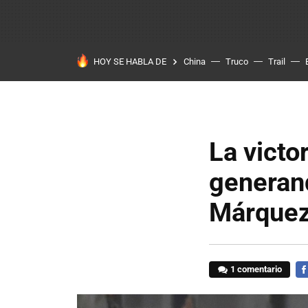
HOY SE HABLA DE
China
Truco
Trail
La victo
generand
Márquez
1 comentario
FA