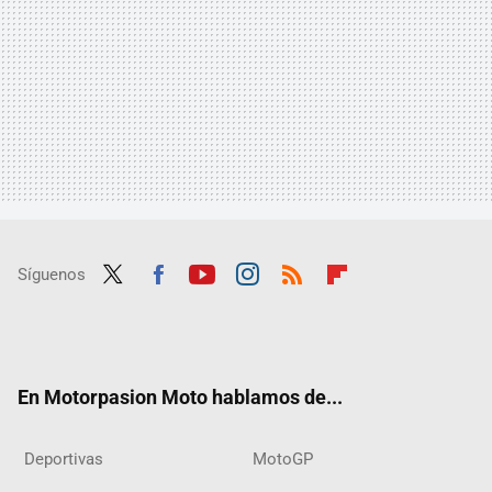
Síguenos
Twit
Fac
Yout
Inst
RSS
Flip
ter
ebo
ube
agra
boar
ok
m
d
En Motorpasion Moto hablamos de...
Deportivas
MotoGP