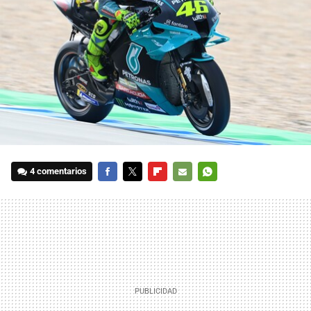
4 comentarios
FACEBOOK
TWITTER
FLIPBOARD
E-
WHATSAPP
MAIL