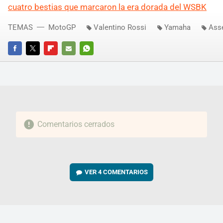
cuatro bestias que marcaron la era dorada del WSBK
TEMAS
MotoGP
Valentino Rossi
Yamaha
Ass
FACEBOOK
TWITTER
FLIPBOARD
E-
WHATSAPP
MAIL
Comentarios cerrados
VER
4 COMENTARIOS