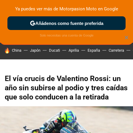
Ya puedes ver más de Motorpasion Moto en Google
ZONA DE PRUEBAS
DEPORTIVAS
MOTOS ELÉCTRICAS
Añádenos como fuente preferida
Solo necesitas una cuenta de Google
×
HOY SE HABLA DE
China
Japón
Ducati
Aprilia
España
Carretera
El vía crucis de Valentino Rossi: un
año sin subirse al podio y tres caídas
que solo conducen a la retirada