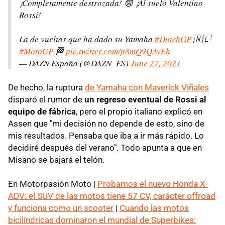
¡Completamente destrozada! 😨 ¡Al suelo Valentino
Rossi!
La de vueltas que ha dado su Yamaha
#DutchGP
🇳🇱
#MotoGP
🏁
pic.twitter.com/p8mQ9QAvEh
— DAZN España (@DAZN_ES)
June 27, 2021
De hecho, la ruptura
de Yamaha con Maverick Viñales
disparó el rumor de
un regreso eventual de Rossi al
equipo de fábrica
, pero el propio italiano explicó en
Assen que "mi decisión no depende de esto, sino de
mis resultados. Pensaba que iba a ir más rápido. Lo
decidiré después del verano". Todo apunta a que en
Misano se bajará el telón.
En Motorpasión Moto |
Probamos el nuevo Honda X-
ADV: el SUV de las motos tiene 57 CV, carácter offroad
y funciona como un scooter
|
Cuando las motos
bicilíndricas dominaron el mundial de Superbikes: