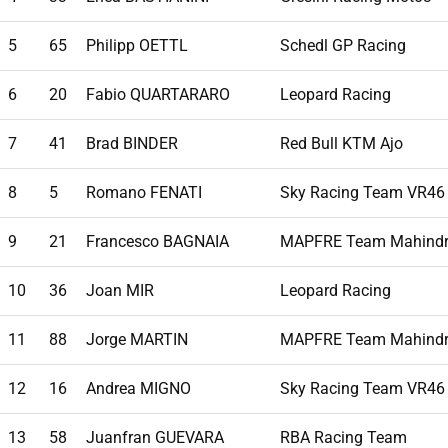
5
65
Philipp OETTL
Schedl GP Racing
6
20
Fabio QUARTARARO
Leopard Racing
7
41
Brad BINDER
Red Bull KTM Ajo
8
5
Romano FENATI
Sky Racing Team VR46
9
21
Francesco BAGNAIA
MAPFRE Team Mahind
10
36
Joan MIR
Leopard Racing
11
88
Jorge MARTIN
MAPFRE Team Mahind
12
16
Andrea MIGNO
Sky Racing Team VR46
13
58
Juanfran GUEVARA
RBA Racing Team