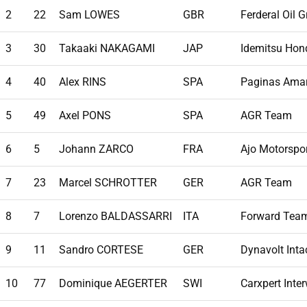
2
22
Sam LOWES
GBR
Ferderal Oil 
3
30
Takaaki NAKAGAMI
JAP
Idemitsu Hon
4
40
Alex RINS
SPA
Paginas Amar
5
49
Axel PONS
SPA
AGR Team
6
5
Johann ZARCO
FRA
Ajo Motorspo
7
23
Marcel SCHROTTER
GER
AGR Team
8
7
Lorenzo BALDASSARRI
ITA
Forward Tea
9
11
Sandro CORTESE
GER
Dynavolt Inta
10
77
Dominique AEGERTER
SWI
Carxpert Inte