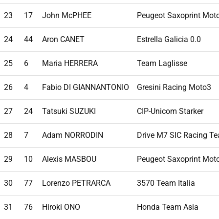
23
17
John McPHEE
Peugeot Saxoprint Mot
24
44
Aron CANET
Estrella Galicia 0.0
25
6
Maria HERRERA
Team Laglisse
26
4
Fabio DI GIANNANTONIO
Gresini Racing Moto3
27
24
Tatsuki SUZUKI
CIP-Unicom Starker
28
7
Adam NORRODIN
Drive M7 SIC Racing T
29
10
Alexis MASBOU
Peugeot Saxoprint Mot
30
77
Lorenzo PETRARCA
3570 Team Italia
31
76
Hiroki ONO
Honda Team Asia