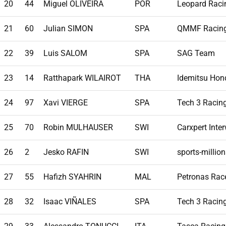
20
44
Miguel OLIVEIRA
POR
Leopard Raci
21
60
Julian SIMON
SPA
QMMF Racin
22
39
Luis SALOM
SPA
SAG Team
23
14
Ratthapark WILAIROT
THA
Idemitsu Hon
24
97
Xavi VIERGE
SPA
Tech 3 Racin
25
70
Robin MULHAUSER
SWI
Carxpert Inte
26
2
Jesko RAFIN
SWI
sports-milli
27
55
Hafizh SYAHRIN
MAL
Petronas Rac
28
32
Isaac VIÑALES
SPA
Tech 3 Racin