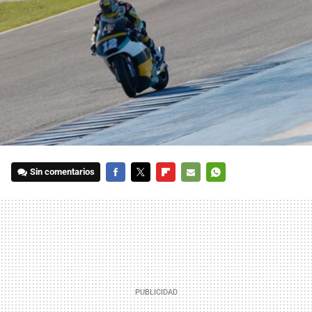
Sin comentarios
FACEBOOK
TWITTER
FLIPBOARD
E-
WHATSAPP
MAIL