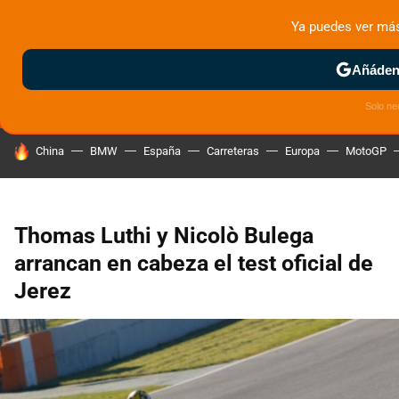
Ya puedes ver má
MENÚ
NUEVO
Añádeno
ZONA DE PRUEBAS
DEPORTIVAS
MOTOS ELÉCTRICAS
Solo ne
HOY SE HABLA DE
China
BMW
España
Carreteras
Europa
MotoGP
Thomas Luthi y Nicolò Bulega
arrancan en cabeza el test oficial de
Jerez