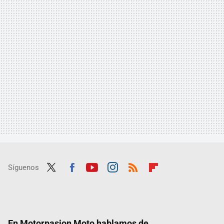
Síguenos
Twit
Fac
Yout
Inst
RSS
Flip
ter
ebo
ube
agra
boar
ok
m
d
En Motorpasion Moto hablamos de...