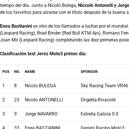
tiempo del día. Junto a Nicolò Bulega,
Niccolò Antonelli y Jorg
de los favoritos para alzarse con el título después de la bue
Enea Bastianini
es otro de los llamados a luchar por el mundial.
(Leopard Racing), Brad Binder (Red Bull KTM Ajo), Romano Fe
Joan Mir (Leopard Racing) completando las diez primeras posi
Clasificación test Jerez Moto3 primer día:
POS
NO.
NAME
SPONSOR
1
8
Nicolo BULEGA
Sky Racing Team VR46
2
23
Nicolo ANTONELLI
Ongetta-Rivacold
3
9
Jorge NAVARRO
Estrella Galicia 0.0
4
33
Enea BASTIANINI
Gresini Racing Moto3