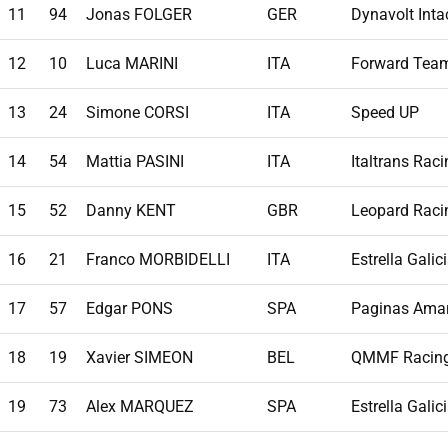
11
94
Jonas FOLGER
GER
Dynavolt Inta
12
10
Luca MARINI
ITA
Forward Tea
13
24
Simone CORSI
ITA
Speed UP
14
54
Mattia PASINI
ITA
Italtrans Rac
15
52
Danny KENT
GBR
Leopard Raci
16
21
Franco MORBIDELLI
ITA
Estrella Gali
17
57
Edgar PONS
SPA
Paginas Amar
18
19
Xavier SIMEON
BEL
QMMF Racin
19
73
Alex MARQUEZ
SPA
Estrella Gali