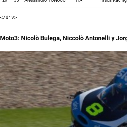
29
33
Alessandro TONUCCI
ITA
Tasca Racing
Moto3: Nicolò Bulega, Niccolò Antonelli y Jo