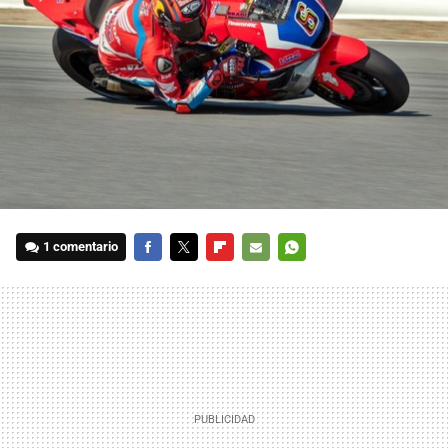
1 comentario
FACEBOOK
TWITTER
FLIPBOARD
E-
WHATSAPP
MAIL