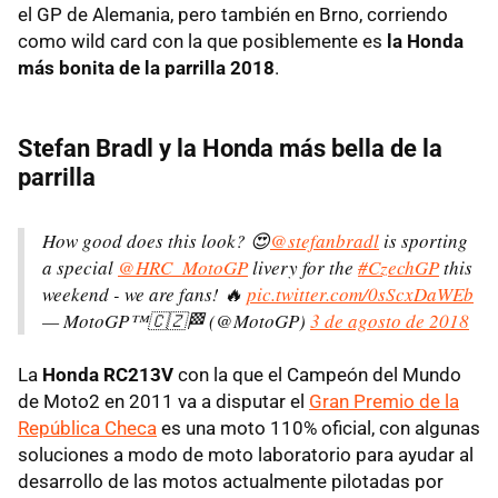
el GP de Alemania, pero también en Brno, corriendo
como wild card con la que posiblemente es
la Honda
más bonita de la parrilla 2018
.
Stefan Bradl y la Honda más bella de la
parrilla
How good does this look? 😍
@stefanbradl
is sporting
a special
@HRC_MotoGP
livery for the
#CzechGP
this
weekend - we are fans! 🔥
pic.twitter.com/0sScxDaWEb
— MotoGP™🇨🇿🏁 (@MotoGP)
3 de agosto de 2018
La
Honda RC213V
con la que el Campeón del Mundo
de Moto2 en 2011 va a disputar el
Gran Premio de la
República Checa
es una moto 110% oficial, con algunas
soluciones a modo de moto laboratorio para ayudar al
desarrollo de las motos actualmente pilotadas por