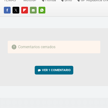
TEMAS
MotoGP
Honda
Brno
GP República Ch
FACEBOOK
TWITTER
FLIPBOARD
E-
WHATSAPP
MAIL
Comentarios cerrados
VER
1 COMENTARIO