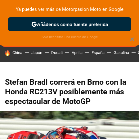
Ya puedes ver más de Motorpasion Moto en Google
ZONA DE PRUEBAS
DEPORTIVAS
MOTOS ELÉCTRICAS
Añádenos como fuente preferida
Solo necesitas una cuenta de Google
×
HOY SE HABLA DE
China
Japón
Ducati
Aprilia
España
Gasolina
Stefan Bradl correrá en Brno con la
Honda RC213V posiblemente más
espectacular de MotoGP