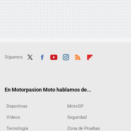
Síguenos
Twit
Fac
Yout
Inst
RSS
Flip
ter
ebo
ube
agra
boar
ok
m
d
En Motorpasion Moto hablamos de...
Deportivas
MotoGP
Vídeos
Seguridad
Tecnología
Zona de Pruebas