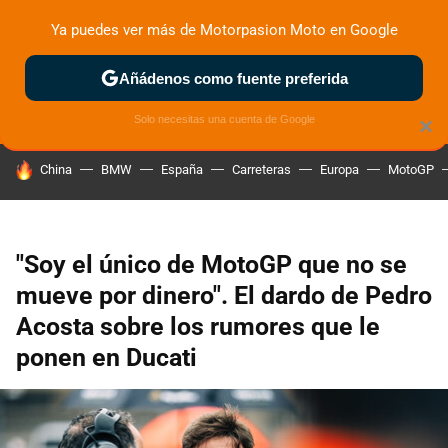
Ya puedes ver más de Motorpasion Moto en Google
ZONA DE PRUEBAS
DEPORTIVAS
MOTOS ELÉCTRICAS
Añádenos como fuente preferida
Solo necesitas una cuenta de Google
×
HOY SE HABLA DE
China
BMW
España
Carreteras
Europa
MotoGP
"Soy el único de MotoGP que no se
mueve por dinero". El dardo de Pedro
Acosta sobre los rumores que le
ponen en Ducati