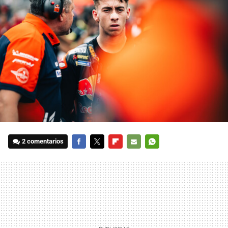
2 comentarios
FACEBOOK
TWITTER
FLIPBOARD
E-
WHATSAPP
MAIL