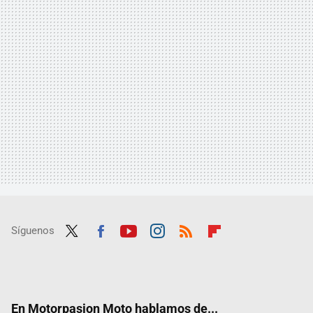
Síguenos
Twit
Fac
Yout
Inst
RSS
Flip
ter
ebo
ube
agra
boar
ok
m
d
En Motorpasion Moto hablamos de...