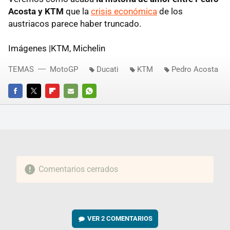
Acosta y KTM
que la
crisis económica
de los
austriacos parece haber truncado.
Imágenes |KTM, Michelin
TEMAS
MotoGP
Ducati
KTM
Pedro Acosta
FACEBOOK
TWITTER
FLIPBOARD
E-
WHATSAPP
MAIL
Comentarios cerrados
VER
2 COMENTARIOS