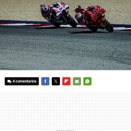
4 comentarios
FACEBOOK
TWITTER
FLIPBOARD
E-
WHATSAPP
MAIL