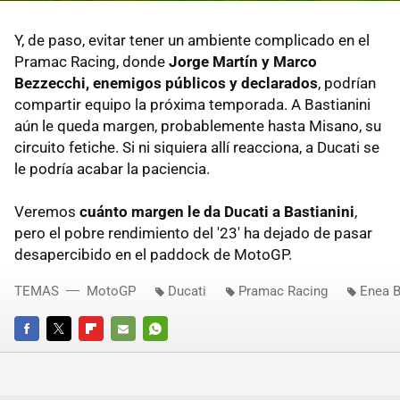
Y, de paso, evitar tener un ambiente complicado en el
Pramac Racing, donde
Jorge Martín y Marco
Bezzecchi, enemigos públicos y declarados
, podrían
compartir equipo la próxima temporada. A Bastianini
aún le queda margen, probablemente hasta Misano, su
circuito fetiche. Si ni siquiera allí reacciona, a Ducati se
le podría acabar la paciencia.
Veremos
cuánto margen le da Ducati a Bastianini
,
pero el pobre rendimiento del '23' ha dejado de pasar
desapercibido en el paddock de MotoGP.
TEMAS
MotoGP
Ducati
Pramac Racing
Enea B
FACEBOOK
TWITTER
FLIPBOARD
E-
WHATSAPP
MAIL