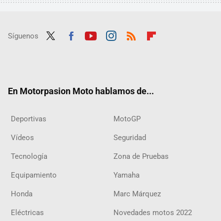
Síguenos
Twit
Fac
Yout
Inst
RSS
Flip
ter
ebo
ube
agra
boar
ok
m
d
En Motorpasion Moto hablamos de...
Deportivas
MotoGP
Vídeos
Seguridad
Tecnología
Zona de Pruebas
Equipamiento
Yamaha
Honda
Marc Márquez
Eléctricas
Novedades motos 2022