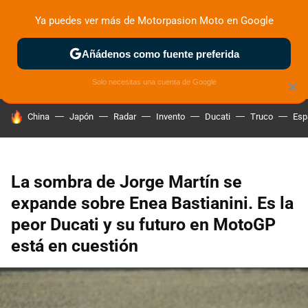
Ya puedes ver más de Motorpasion Moto en Google
ZONA DE PRUEBAS
DEPORTIVAS
MOTOS ELÉCTRICAS
Añádenos como fuente preferida
Solo necesitas una cuenta de Google
×
HOY SE HABLA DE
China
Japón
Radar
Invento
Ducati
Truco
Esp
La sombra de Jorge Martín se
expande sobre Enea Bastianini. Es la
peor Ducati y su futuro en MotoGP
está en cuestión