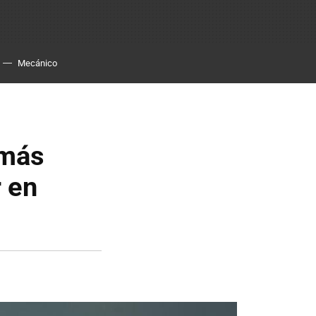
Mecánico
 más
 en