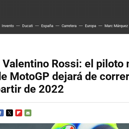
Invento
Ducati
España
Carretera
Europa
Marc Márquez
a Valentino Rossi: el piloto
e MotoGP dejará de correr
artir de 2022
ACEBOOK
TWITTER
FLIPBOARD
E-
MAIL