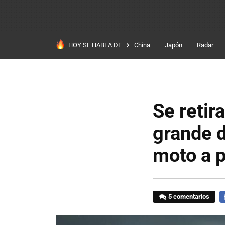
HOY SE HABLA DE
China
Japón
Radar
Se retir
grande d
moto a p
5 comentarios
F