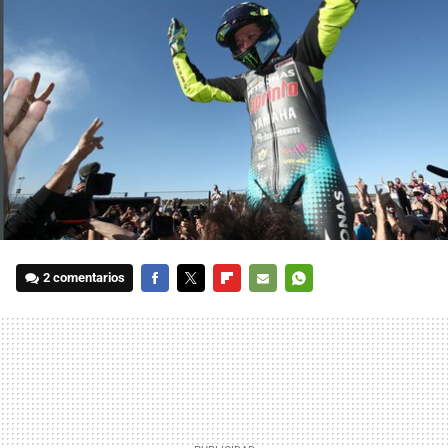
2 comentarios
FACEBOOK
TWITTER
FLIPBOARD
E-
WHATSAPP
MAIL