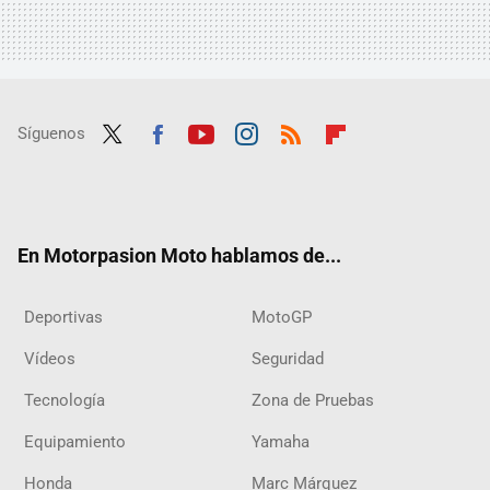
Síguenos
Twit
Fac
Yout
Inst
RSS
Flip
ter
ebo
ube
agra
boar
ok
m
d
En Motorpasion Moto hablamos de...
Deportivas
MotoGP
Vídeos
Seguridad
Tecnología
Zona de Pruebas
Equipamiento
Yamaha
Honda
Marc Márquez