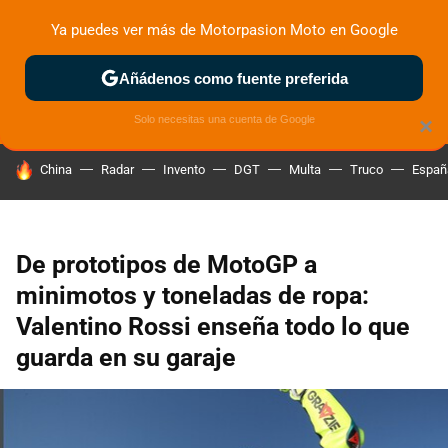
Ya puedes ver más de Motorpasion Moto en Google
ZONA DE PRUEBAS
DEPORTIVAS
MOTOS ELÉCTRICAS
Añádenos como fuente preferida
Solo necesitas una cuenta de Google
×
HOY SE HABLA DE
China
Radar
Invento
DGT
Multa
Truco
Españ
De prototipos de MotoGP a
minimotos y toneladas de ropa:
Valentino Rossi enseña todo lo que
guarda en su garaje