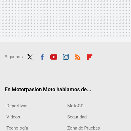
Síguenos
Twit
Fac
Yout
Inst
RSS
Flip
ter
ebo
ube
agra
boar
ok
m
d
En Motorpasion Moto hablamos de...
Deportivas
MotoGP
Vídeos
Seguridad
Tecnología
Zona de Pruebas