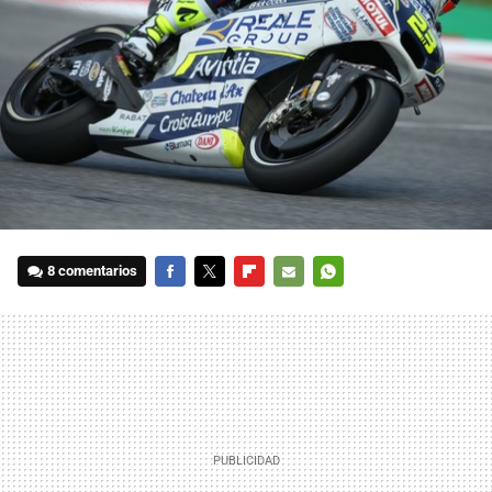
8 comentarios
FACEBOOK
TWITTER
FLIPBOARD
E-
WHATSAPP
MAIL