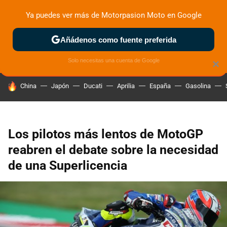
Ya puedes ver más de Motorpasion Moto en Google
ZONA DE PRUEBAS
DEPORTIVAS
MOTOS ELÉCTRICAS
Añádenos como fuente preferida
Solo necesitas una cuenta de Google
×
HOY SE HABLA DE
China
Japón
Ducati
Aprilia
España
Gasolina
Los pilotos más lentos de MotoGP
reabren el debate sobre la necesidad
de una Superlicencia