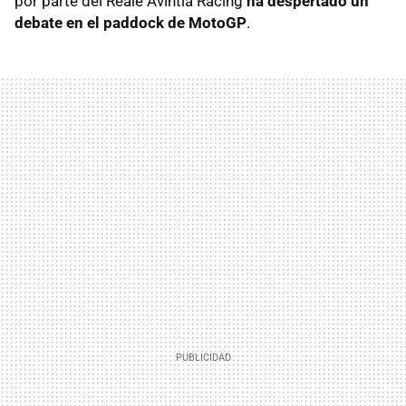
por parte del Reale Avintia Racing
ha despertado un
debate en el paddock de MotoGP
.