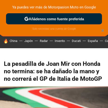
Ya puedes ver más de Motorpasion Moto en Google
ZONA DE PRUEBAS
DEPORTIVAS
MOTOS ELÉCTRICAS
Añádenos como fuente preferida
Solo necesitas una cuenta de Google
×
HOY SE HABLA DE
China
Japón
Radar
Invento
Ducati
España
Ca
La pesadilla de Joan Mir con Honda
no termina: se ha dañado la mano y
no correrá el GP de Italia de MotoGP