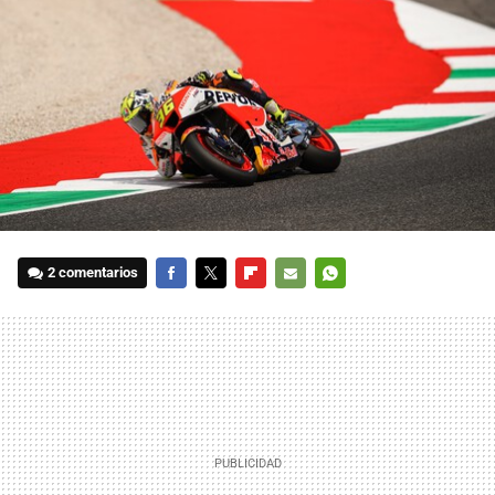
2 comentarios
FACEBOOK
TWITTER
FLIPBOARD
E-
WHATSAPP
MAIL