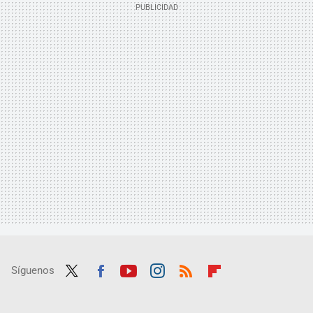
Síguenos
Twit
Fac
Yout
Inst
RSS
Flip