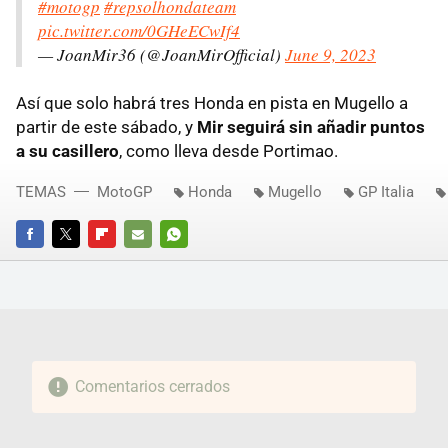
#motogp
#repsolhondateam
pic.twitter.com/0GHeECwIf4
— JoanMir36 (@JoanMirOfficial)
June 9, 2023
Así que solo habrá tres Honda en pista en Mugello a
partir de este sábado, y
Mir seguirá sin añadir puntos
a su casillero
, como lleva desde Portimao.
TEMAS
MotoGP
Honda
Mugello
GP Italia
FACEBOOK
TWITTER
FLIPBOARD
E-
WHATSAPP
MAIL
Comentarios cerrados