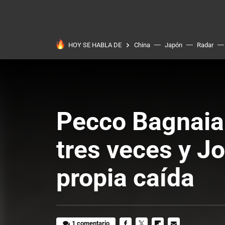
HOY SE HABLA DE
China
Japón
Radar
Pecco Bagnaia 
tres veces y J
propia caída
1 comentario