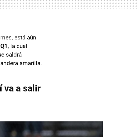
rnes, está aún
 Q1
, la cual
ue saldrá
andera amarilla.
 va a salir