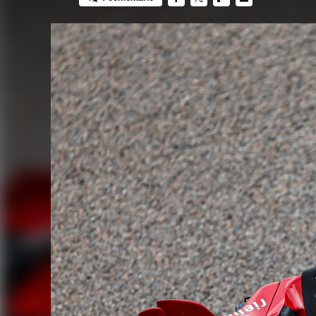
FACEBOOK
TWITTER
FLIPBOARD
E-
MAIL