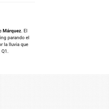
rc Márquez
. El
ing parando el
 la lluvia que
a Q1.