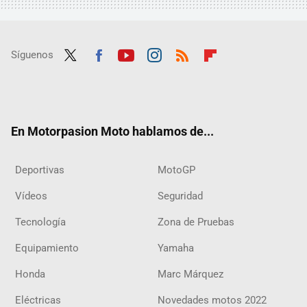
Síguenos
Twit
Fac
Yout
Inst
RSS
Flip
ter
ebo
ube
agra
boar
ok
m
d
En Motorpasion Moto hablamos de...
Deportivas
MotoGP
Vídeos
Seguridad
Tecnología
Zona de Pruebas
Equipamiento
Yamaha
Honda
Marc Márquez
Eléctricas
Novedades motos 2022