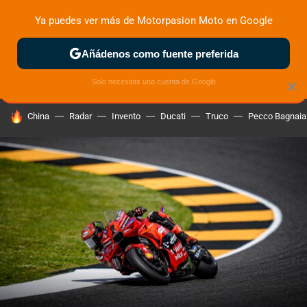
Ya puedes ver más de Motorpasion Moto en Google
ZONA DE PRUEBAS
DEPORTIVAS
MOTOS ELÉCTRICAS
Añádenos como fuente preferida
Solo necesitas una cuenta de Google
×
HOY SE HABLA DE
China
Radar
Invento
Ducati
Truco
Pecco Bagnaia