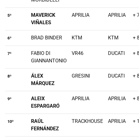
MAVERICK
APRILIA
APRILIA
+ 
5º
VIÑALES
BRAD BINDER
KTM
KTM
+ 
6º
FABIO DI
VR46
DUCATI
+ 
7º
GIANNANTONIO
ÁLEX
GRESINI
DUCATI
+ 
8º
MÁRQUEZ
ALEIX
APRILIA
APRILIA
+ 
9º
ESPARGARÓ
RAÚL
TRACKHOUSE
APRILIA
+ 
10º
FERNÁNDEZ