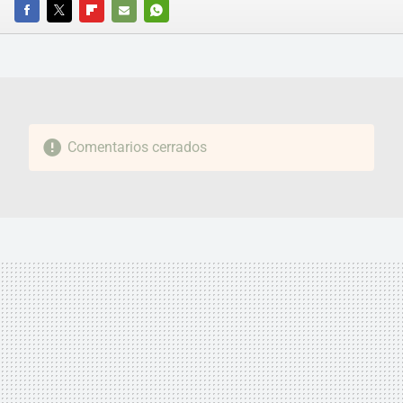
FACEBOOK
TWITTER
FLIPBOARD
E-
WHATSAPP
MAIL
Comentarios cerrados