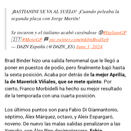
¡BASTIANINI SE VA AL SUELO! ¡Cuando peleaba la
segunda plaza con Jorge Martín!
Se tocaron y el italiano acabó cayéndose 😰
#ItalianGP
🇮🇹
#MotoGP
🏁
pic.twitter.com/mkbnBwdSeb
— DAZN España (@DAZN_ES)
June 1, 2024
Brad Binder hizo una salida fenomenal que le llegó a
poner en puestos de podio, pero finalmente bajó hasta
la sexta posición. Acaba por detrás de
la mejor Aprilia,
la de Maverick Viñales, que se mete quinto
. Por
cierto, Franco Morbidelli ha hecho su mejor resultado
de la temporada con una cuarta posición.
Los últimos puntos son para Fabio Di Giannantonio,
séptimo, Álex Márquez, octavo, y Aleix Espargaró,
noveno. De nuevo las malas salidas penalizaron a las
Yamaha, con Álex Rins decimotercero.
Fabio