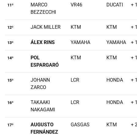
MARCO
VR46
DUCATI
+ 
11º
BEZZECCHI
JACK MILLER
KTM
KTM
+ 
12º
ÁLEX RINS
YAMAHA
YAMAHA
+ 
13º
POL
KTM
KTM
+ 
14º
ESPARGARÓ
JOHANN
LCR
HONDA
+ 
15º
ZARCO
TAKAAKI
LCR
HONDA
+ 
16º
NAKAGAMI
AUGUSTO
GASGAS
KTM
+ 
17º
FERNÁNDEZ