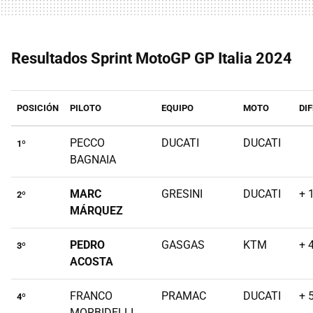
Resultados Sprint MotoGP GP Italia 2024
POSICIÓN
PILOTO
EQUIPO
MOTO
DI
PECCO
DUCATI
DUCATI
1º
BAGNAIA
MARC
GRESINI
DUCATI
+ 
2º
MÁRQUEZ
PEDRO
GASGAS
KTM
+ 
3º
ACOSTA
FRANCO
PRAMAC
DUCATI
+ 
4º
MORBIDELLI