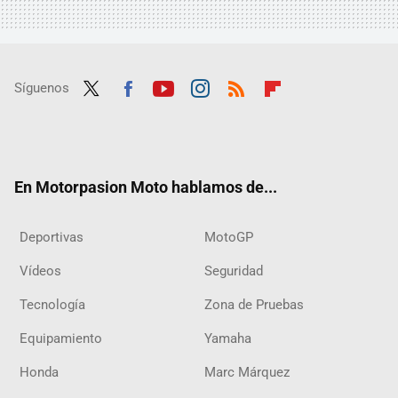
Síguenos
Twit
Fac
Yout
Inst
RSS
Flip
ter
ebo
ube
agra
boar
ok
m
d
En Motorpasion Moto hablamos de...
Deportivas
MotoGP
Vídeos
Seguridad
Tecnología
Zona de Pruebas
Equipamiento
Yamaha
Honda
Marc Márquez