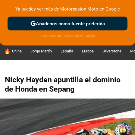
Ya puedes ver más de Motorpasion Moto en Google
ZONA DE PRUEBAS
DEPORTIVAS
MOTOS ELÉCTRICAS
Añádenos como fuente preferida
Solo necesitas una cuenta de Google
×
HOY SE HABLA DE
China
Jorge Martín
España
Europa
Silverstone
Mo
Nicky Hayden apuntilla el dominio
de Honda en Sepang