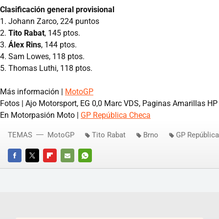
Clasificación general provisional
1. Johann Zarco, 224 puntos
2.
Tito Rabat
, 145 ptos.
3.
Álex Rins
, 144 ptos.
4. Sam Lowes, 118 ptos.
5. Thomas Luthi, 118 ptos.
Más información |
MotoGP
Fotos | Ajo Motorsport, EG 0,0 Marc VDS, Paginas Amarillas HP
En Motorpasión Moto |
GP República Checa
TEMAS
MotoGP
Tito Rabat
Brno
GP Repúblic
FACEBOOK
TWITTER
FLIPBOARD
E-
WHATSAPP
MAIL