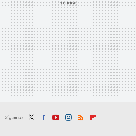
Síguenos
Twit
Fac
Yout
Inst
RSS
Flip