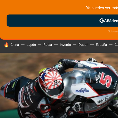
Ya puedes ver má
MENÚ
NUEVO
Añádeno
ZONA DE PRUEBAS
DEPORTIVAS
MOTOS ELÉCTRICAS
Solo ne
HOY SE HABLA DE
China
Japón
Radar
Invento
Ducati
España
Ca