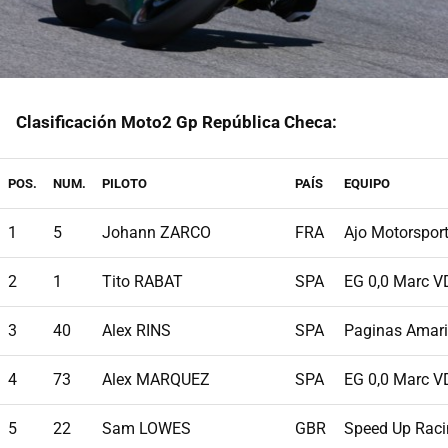
Clasificación Moto2 Gp República Checa:
POS.
NUM.
PILOTO
PAÍS
EQUIPO
1
5
Johann ZARCO
FRA
Ajo Motorspor
2
1
Tito RABAT
SPA
EG 0,0 Marc V
3
40
Alex RINS
SPA
Paginas Amari
4
73
Alex MARQUEZ
SPA
EG 0,0 Marc V
5
22
Sam LOWES
GBR
Speed Up Raci