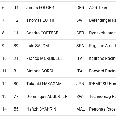
6
94
Jonas FOLGER
GER
AGR Team
7
12
Thomas LUTHI
SWI
Derendinger Ra
8
11
Sandro CORTESE
GER
Dynavolt Intac
9
39
Luis SALOM
SPA
Paginas Amari
10
21
Franco MORBIDELLI
ITA
Italtrans Raci
11
3
Simone CORSI
ITA
Forward Racin
12
30
Takaaki NAKAGAMI
JPN
IDEMITSU Hon
13
77
Dominique AEGERTER
SWI
Technomag Rac
14
55
Hafizh SYAHRIN
MAL
Petronas Race