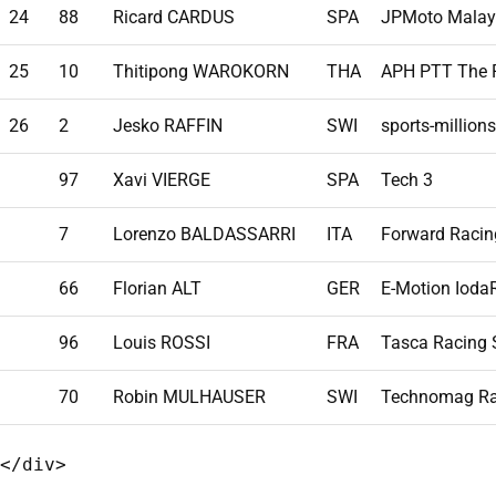
24
88
Ricard CARDUS
SPA
JPMoto Malay
25
10
Thitipong WAROKORN
THA
APH PTT The 
26
2
Jesko RAFFIN
SWI
sports-millio
97
Xavi VIERGE
SPA
Tech 3
7
Lorenzo BALDASSARRI
ITA
Forward Racin
66
Florian ALT
GER
E-Motion Ioda
96
Louis ROSSI
FRA
Tasca Racing 
70
Robin MULHAUSER
SWI
Technomag Rac