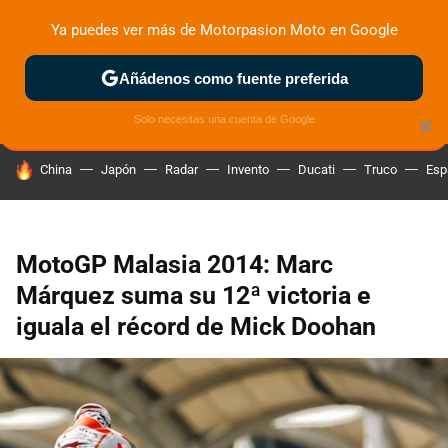
Ya puedes ver más de Motorpasion Moto en Google
ZONA DE PRUEBAS
DEPORTIVAS
MOTOS ELÉCTRICAS
Añádenos como fuente preferida
Solo necesitas una cuenta de Google
×
HOY SE HABLA DE
China
Japón
Radar
Invento
Ducati
Truco
Esp
MotoGP Malasia 2014: Marc
Márquez suma su 12ª victoria e
iguala el récord de Mick Doohan