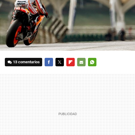
13 comentarios
FACEBOOK
TWITTER
FLIPBOARD
E-
WHATSAPP
MAIL