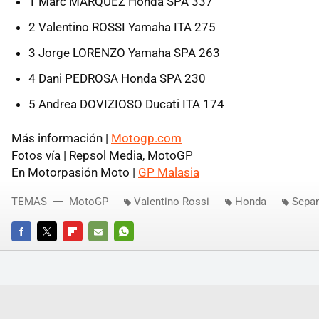
1 Marc MARQUEZ Honda SPA 337
2 Valentino ROSSI Yamaha ITA 275
3 Jorge LORENZO Yamaha SPA 263
4 Dani PEDROSA Honda SPA 230
5 Andrea DOVIZIOSO Ducati ITA 174
Más información |
Motogp.com
Fotos vía | Repsol Media, MotoGP
En Motorpasión Moto |
GP Malasia
TEMAS
MotoGP
Valentino Rossi
Honda
Sepa
FACEBOOK
TWITTER
FLIPBOARD
E-
WHATSAPP
MAIL