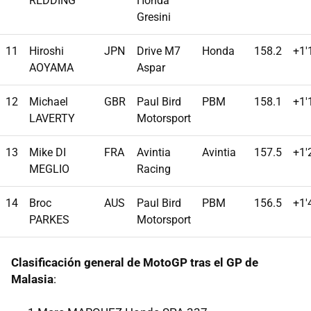
REDDING
Honda
Gresini
11
Hiroshi
JPN
Drive M7
Honda
158.2
+1'
AOYAMA
Aspar
12
Michael
GBR
Paul Bird
PBM
158.1
+1'
LAVERTY
Motorsport
13
Mike DI
FRA
Avintia
Avintia
157.5
+1'
MEGLIO
Racing
14
Broc
AUS
Paul Bird
PBM
156.5
+1'
PARKES
Motorsport
Clasificación general de MotoGP tras el GP de
Malasia
: