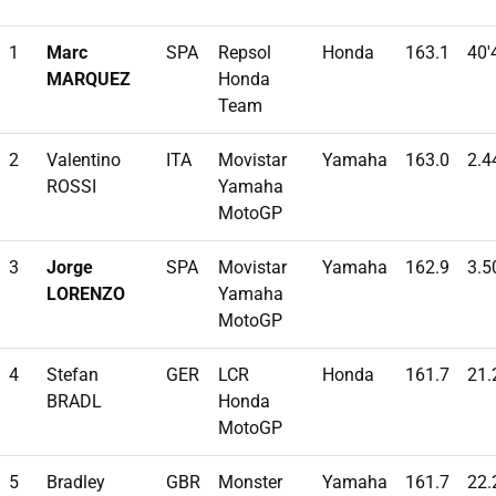
1
Marc
SPA
Repsol
Honda
163.1
40'
MARQUEZ
Honda
Team
2
Valentino
ITA
Movistar
Yamaha
163.0
2.4
ROSSI
Yamaha
MotoGP
3
Jorge
SPA
Movistar
Yamaha
162.9
3.5
LORENZO
Yamaha
MotoGP
4
Stefan
GER
LCR
Honda
161.7
21.
BRADL
Honda
MotoGP
5
Bradley
GBR
Monster
Yamaha
161.7
22.