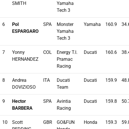
SMITH
Yamaha
Tech 3
6
Pol
SPA
Monster
Yamaha
160.9
34.
ESPARGARO
Yamaha
Tech 3
7
Yonny
COL
Energy T.I.
Ducati
160.6
38.
HERNANDEZ
Pramac
Racing
8
Andrea
ITA
Ducati
Ducati
159.9
48.
DOVIZIOSO
Team
9
Hector
SPA
Avintia
Ducati
159.8
50.
BARBERA
Racing
10
Scott
GBR
GO&FUN
Honda
159.3
59.