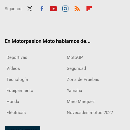
Síguenos
Twit
Fac
Yout
Inst
RSS
Flip
ter
ebo
ube
agra
boar
ok
m
d
En Motorpasion Moto hablamos de...
Deportivas
MotoGP
Vídeos
Seguridad
Tecnología
Zona de Pruebas
Equipamiento
Yamaha
Honda
Marc Márquez
Eléctricas
Novedades motos 2022