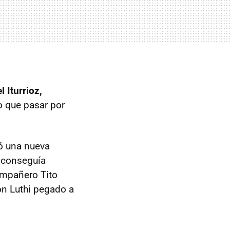
 Iturrioz,
o que pasar por
 una nueva
e conseguía
compañero Tito
on Luthi pegado a