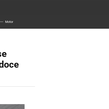
Motor
se
 doce