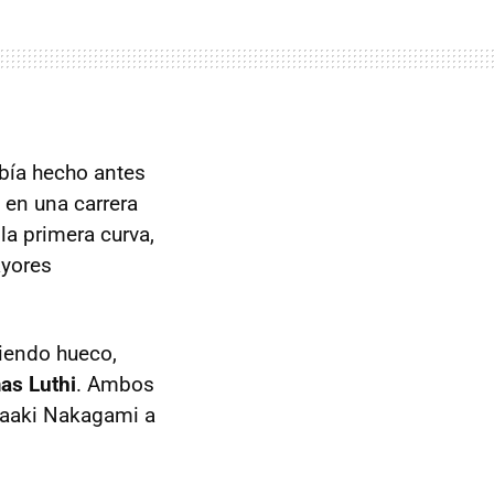
bía hecho antes
en una carrera
la primera curva,
ayores
riendo hueco,
as Luthi
. Ambos
kaaki Nakagami a