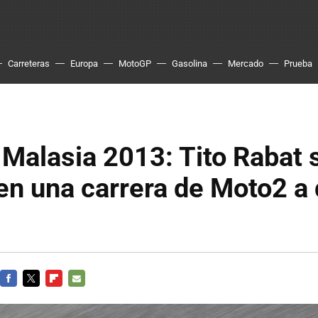
Carreteras
Europa
MotoGP
Gasolina
Mercado
Prueba
Malasia 2013: Tito Rabat 
en una carrera de Moto2 a
FACEBOOK
TWITTER
FLIPBOARD
E-
MAIL