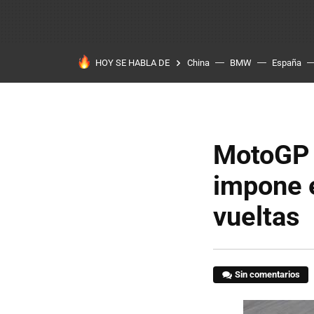
HOY SE HABLA DE
China
BMW
España
MotoGP 
impone 
vueltas
Sin comentarios