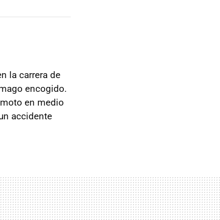
 la carrera de
ómago encogido.
u moto en medio
 un accidente