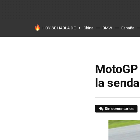
HOY SE HABLA DE
China
BMW
España
MotoGP 
la senda
Sin comentarios