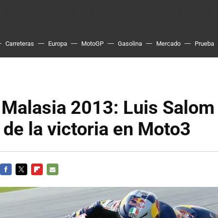
Carreteras
Europa
MotoGP
Gasolina
Mercado
Prueba
Malasia 2013: Luis Salom 
 de la victoria en Moto3
FACEBOOK
TWITTER
FLIPBOARD
E-
MAIL