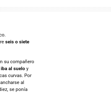
co.
tre
seis o siete
 con su compañero
iba al suelo
y
cas curvas. Por
gancharse al
diez, se ponía