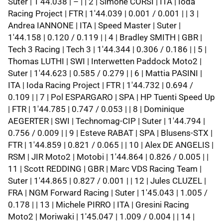
Suter | 1'44.038 | – | | 2 | Simone CORSI | ITA | Ioda
Racing Project | FTR | 1'44.039 | 0.001 / 0.001 | | 3 |
Andrea IANNONE | ITA | Speed Master | Suter |
1'44.158 | 0.120 / 0.119 | | 4 | Bradley SMITH | GBR |
Tech 3 Racing | Tech 3 | 1'44.344 | 0.306 / 0.186 | | 5 |
Thomas LUTHI | SWI | Interwetten Paddock Moto2 |
Suter | 1'44.623 | 0.585 / 0.279 | | 6 | Mattia PASINI |
ITA | Ioda Racing Project | FTR | 1'44.732 | 0.694 /
0.109 | | 7 | Pol ESPARGARO | SPA | HP Tuenti Speed Up
| FTR | 1'44.785 | 0.747 / 0.053 | | 8 | Dominique
AEGERTER | SWI | Technomag-CIP | Suter | 1'44.794 |
0.756 / 0.009 | | 9 | Esteve RABAT | SPA | Blusens-STX |
FTR | 1'44.859 | 0.821 / 0.065 | | 10 | Alex DE ANGELIS |
RSM | JIR Moto2 | Motobi | 1'44.864 | 0.826 / 0.005 | |
11 | Scott REDDING | GBR | Marc VDS Racing Team |
Suter | 1'44.865 | 0.827 / 0.001 | | 12 | Jules CLUZEL |
FRA | NGM Forward Racing | Suter | 1'45.043 | 1.005 /
0.178 | | 13 | Michele PIRRO | ITA | Gresini Racing
Moto2 | Moriwaki | 1'45.047 | 1.009 / 0.004 | | 14 |