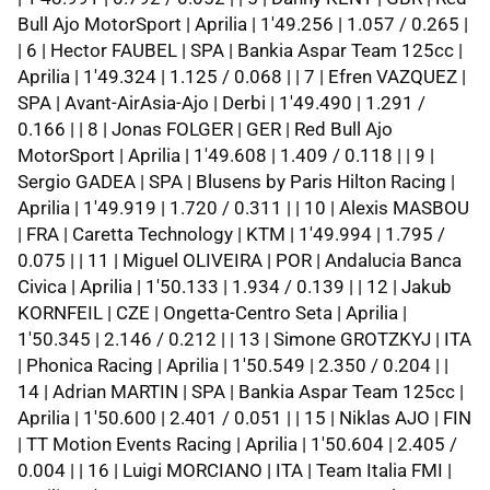
Bull Ajo MotorSport | Aprilia | 1'49.256 | 1.057 / 0.265 |
| 6 | Hector FAUBEL | SPA | Bankia Aspar Team 125cc |
Aprilia | 1'49.324 | 1.125 / 0.068 | | 7 | Efren VAZQUEZ |
SPA | Avant-AirAsia-Ajo | Derbi | 1'49.490 | 1.291 /
0.166 | | 8 | Jonas FOLGER | GER | Red Bull Ajo
MotorSport | Aprilia | 1'49.608 | 1.409 / 0.118 | | 9 |
Sergio GADEA | SPA | Blusens by Paris Hilton Racing |
Aprilia | 1'49.919 | 1.720 / 0.311 | | 10 | Alexis MASBOU
| FRA | Caretta Technology | KTM | 1'49.994 | 1.795 /
0.075 | | 11 | Miguel OLIVEIRA | POR | Andalucia Banca
Civica | Aprilia | 1'50.133 | 1.934 / 0.139 | | 12 | Jakub
KORNFEIL | CZE | Ongetta-Centro Seta | Aprilia |
1'50.345 | 2.146 / 0.212 | | 13 | Simone GROTZKYJ | ITA
| Phonica Racing | Aprilia | 1'50.549 | 2.350 / 0.204 | |
14 | Adrian MARTIN | SPA | Bankia Aspar Team 125cc |
Aprilia | 1'50.600 | 2.401 / 0.051 | | 15 | Niklas AJO | FIN
| TT Motion Events Racing | Aprilia | 1'50.604 | 2.405 /
0.004 | | 16 | Luigi MORCIANO | ITA | Team Italia FMI |