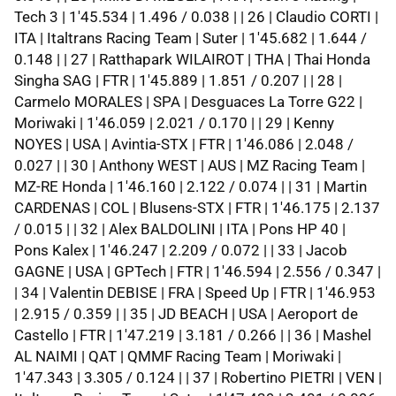
Tech 3 | 1'45.534 | 1.496 / 0.038 | | 26 | Claudio CORTI |
ITA | Italtrans Racing Team | Suter | 1'45.682 | 1.644 /
0.148 | | 27 | Ratthapark WILAIROT | THA | Thai Honda
Singha SAG | FTR | 1'45.889 | 1.851 / 0.207 | | 28 |
Carmelo MORALES | SPA | Desguaces La Torre G22 |
Moriwaki | 1'46.059 | 2.021 / 0.170 | | 29 | Kenny
NOYES | USA | Avintia-STX | FTR | 1'46.086 | 2.048 /
0.027 | | 30 | Anthony WEST | AUS | MZ Racing Team |
MZ-RE Honda | 1'46.160 | 2.122 / 0.074 | | 31 | Martin
CARDENAS | COL | Blusens-STX | FTR | 1'46.175 | 2.137
/ 0.015 | | 32 | Alex BALDOLINI | ITA | Pons HP 40 |
Pons Kalex | 1'46.247 | 2.209 / 0.072 | | 33 | Jacob
GAGNE | USA | GPTech | FTR | 1'46.594 | 2.556 / 0.347 |
| 34 | Valentin DEBISE | FRA | Speed Up | FTR | 1'46.953
| 2.915 / 0.359 | | 35 | JD BEACH | USA | Aeroport de
Castello | FTR | 1'47.219 | 3.181 / 0.266 | | 36 | Mashel
AL NAIMI | QAT | QMMF Racing Team | Moriwaki |
1'47.343 | 3.305 / 0.124 | | 37 | Robertino PIETRI | VEN |