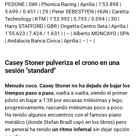
PEDONE | SWI | Phonica Racing | Aprilia | 1'53.898 |
5.699 / 0.451 | | 29 | Peter SEBESTYEN | HUN | Caretta
Technology | KTM | 1'53.992 | 5.793 / 0.094 | | 30 |
Harry STAFFORD | GBR | Ongetta-Centro Seta | Aprilia |
1'55.623 | 7.424 / 1.631 | | – | Alberto MONCAYO | SPA
| Andalucia Banca Civica | Aprilia | – | – |
Casey Stoner pulveriza el crono en una
sesión "standard"
Menudo coco
.
Casey Stoner no ha dejado de bajar los
tiempos paso a paso
, vuelta a vuelta, siendo el primer
piloto en bajar a 1'38 por escasas milésimas y lego,
progresivamente, rascando milésimas poco a poco.
Ha tenido algunos encuentros con el famoso piano
metálico (donde Stefan Bradl cayó en los libres) pero
en general ha tenido
un ritmo infernal
sin dejar opción