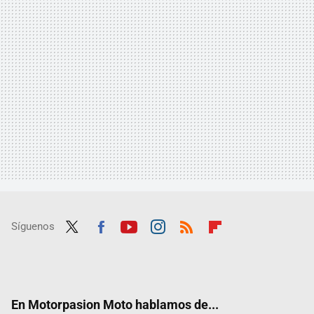
Síguenos
Twit
Fac
Yout
Inst
RSS
Flip
ter
ebo
ube
agra
boar
ok
m
d
En Motorpasion Moto hablamos de...