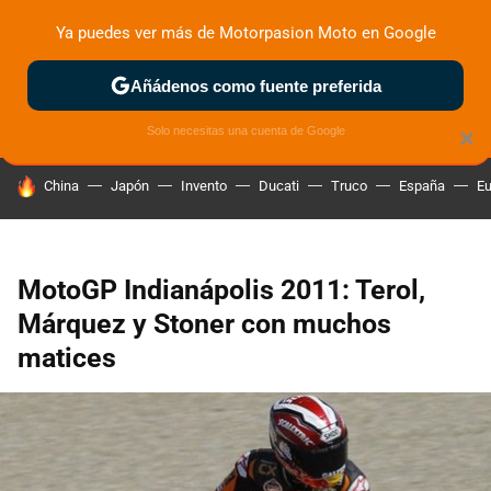
Ya puedes ver más de Motorpasion Moto en Google
ZONA DE PRUEBAS
DEPORTIVAS
MOTOS ELÉCTRICAS
Añádenos como fuente preferida
Solo necesitas una cuenta de Google
×
HOY SE HABLA DE
China
Japón
Invento
Ducati
Truco
España
Eu
MotoGP Indianápolis 2011: Terol,
Márquez y Stoner con muchos
matices