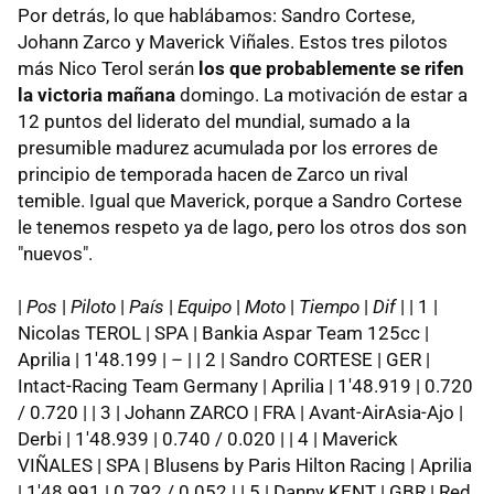
Por detrás, lo que hablábamos: Sandro Cortese,
Johann Zarco y Maverick Viñales. Estos tres pilotos
más Nico Terol serán
los que probablemente se rifen
la victoria mañana
domingo. La motivación de estar a
12 puntos del liderato del mundial, sumado a la
presumible madurez acumulada por los errores de
principio de temporada hacen de Zarco un rival
temible. Igual que Maverick, porque a Sandro Cortese
le tenemos respeto ya de lago, pero los otros dos son
"nuevos".
|
Pos
|
Piloto
|
País
|
Equipo
|
Moto
|
Tiempo
|
Dif
| | 1 |
Nicolas TEROL | SPA | Bankia Aspar Team 125cc |
Aprilia | 1'48.199 | – | | 2 | Sandro CORTESE | GER |
Intact-Racing Team Germany | Aprilia | 1'48.919 | 0.720
/ 0.720 | | 3 | Johann ZARCO | FRA | Avant-AirAsia-Ajo |
Derbi | 1'48.939 | 0.740 / 0.020 | | 4 | Maverick
VIÑALES | SPA | Blusens by Paris Hilton Racing | Aprilia
| 1'48.991 | 0.792 / 0.052 | | 5 | Danny KENT | GBR | Red