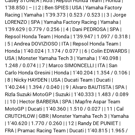
Casey STONER | AUS | Repsol Honda Team | Honda |
1'38.850 | – | | 2 | Ben SPIES | USA | Yamaha Factory
Racing | Yamaha | 1'39.373 | 0.523 / 0.523 | | 3 | Jorge
LORENZO | SPA | Yamaha Factory Racing | Yamaha |
1'39.629 | 0.779 / 0.256 | | 4 | Dani PEDROSA | SPA |
Repsol Honda Team | Honda | 1'39.947 | 1.097 / 0.318 |
| 5 | Andrea DOVIZIOSO | ITA | Repsol Honda Team |
Honda | 1'40.024 | 1.174 / 0.077 | | 6 | Colin EDWARDS |
USA | Monster Yamaha Tech 3 | Yamaha | 1'40.098 |
1.248 / 0.074 | | 7 | Marco SIMONCELLI | ITA | San
Carlo Honda Gresini | Honda | 1'40.204 | 1.354 / 0.106 |
| 8 | Nicky HAYDEN | USA | Ducati Team | Ducati |
1'40.244 | 1.394 / 0.040 | | 9 | Alvaro BAUTISTA | SPA |
Rizla Suzuki MotoGP | Suzuki | 1'40.333 | 1.483 / 0.089
| | 10 | Hector BARBERA | SPA | Mapfre Aspar Team
MotoGP | Ducati | 1'40.360 | 1.510 / 0.027 | | 11 | Cal
CRUTCHLOW | GBR | Monster Yamaha Tech 3 | Yamaha
| 1'40.620 | 1.770 / 0.260 | | 12 | Randy DE PUNIET |
FRA | Pramac Racing Team | Ducati | 1'40.815 | 1.965 /