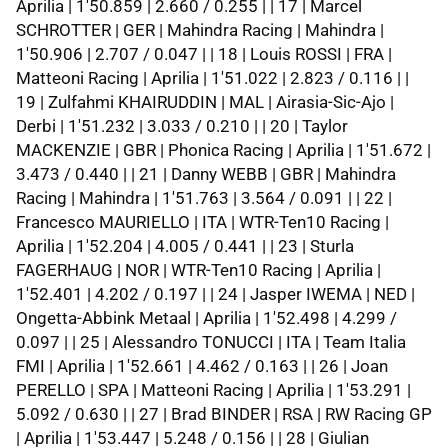
Aprilia | 1'50.859 | 2.660 / 0.255 | | 17 | Marcel
SCHROTTER | GER | Mahindra Racing | Mahindra |
1'50.906 | 2.707 / 0.047 | | 18 | Louis ROSSI | FRA |
Matteoni Racing | Aprilia | 1'51.022 | 2.823 / 0.116 | |
19 | Zulfahmi KHAIRUDDIN | MAL | Airasia-Sic-Ajo |
Derbi | 1'51.232 | 3.033 / 0.210 | | 20 | Taylor
MACKENZIE | GBR | Phonica Racing | Aprilia | 1'51.672 |
3.473 / 0.440 | | 21 | Danny WEBB | GBR | Mahindra
Racing | Mahindra | 1'51.763 | 3.564 / 0.091 | | 22 |
Francesco MAURIELLO | ITA | WTR-Ten10 Racing |
Aprilia | 1'52.204 | 4.005 / 0.441 | | 23 | Sturla
FAGERHAUG | NOR | WTR-Ten10 Racing | Aprilia |
1'52.401 | 4.202 / 0.197 | | 24 | Jasper IWEMA | NED |
Ongetta-Abbink Metaal | Aprilia | 1'52.498 | 4.299 /
0.097 | | 25 | Alessandro TONUCCI | ITA | Team Italia
FMI | Aprilia | 1'52.661 | 4.462 / 0.163 | | 26 | Joan
PERELLO | SPA | Matteoni Racing | Aprilia | 1'53.291 |
5.092 / 0.630 | | 27 | Brad BINDER | RSA | RW Racing GP
| Aprilia | 1'53.447 | 5.248 / 0.156 | | 28 | Giulian