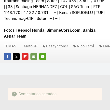
Italtrans Racing Team | Suter | 1'47.439 | 3.401 / 0.096
| | 38 | Santiago HERNANDEZ | COL | SAG Team | FTR |
1'48.170 | 4.132 / 0.731 | | – | Kenan SOFUOGLU | TUR |
Technomag-CIP | Suter | – | – |
Fotos |
Repsol Honda, SimoneCorsi.com, Bankia
Aspar Team
TEMAS
MotoGP
Casey Stoner
Nico Terol
Mar
FACEBOOK
TWITTER
FLIPBOARD
E-
WHATSAPP
MAIL
Comentarios cerrados