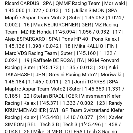
Ricard CARDUS | SPA | QMMF Racing Team | Moriwaki |
1'45.060 | 1.022 / 0.013 | | 15 | Julian SIMON | SPA |
Mapfre Aspar Team Moto2 | Suter | 1'45.062 | 1.024 /
0.002 | | 16 | Max NEUKIRCHNER | GER | MZ Racing
Team | MZ-RE Honda | 1'45.094 | 1.056 / 0.032 | | 17 |
Aleix ESPARGARO | SPA | Pons HP 40 | Pons Kalex |
1'45.136 | 1.098 / 0.042 | | 18 | Mika KALLIO | FIN |
Marc VDS Racing Team | Suter | 1'45.160 | 1.122 /
0.024 | | 19 | Raffaele DE ROSA | ITA | NGM Forward
Racing | Suter | 1'45.173 | 1.135 / 0.013 | | 20 | Yuki
TAKAHASHI | JPN | Gresini Racing Moto2 | Moriwaki |
1'45.184 | 1.146 / 0.011 | | 21 | Jordi TORRES | SPA |
Mapfre Aspar Team Moto2 | Suter | 1'45.369 | 1.331 /
0.185 | | 22 | Stefan BRADL | GER | Viessmann Kiefer
Racing | Kalex | 1'45.371 | 1.333 / 0.002 | | 23 | Randy
KRUMMENACHER | SWI | GP Team Switzerland Kiefer
Racing | Kalex | 1'45.448 | 1.410 / 0.077 | | 24 | Xavier
SIMEON | BEL | Tech 3 B | Tech 3 | 1'45.496 | 1.458 /
0.048 | | 25 | Mike DI MEGLIO | FRA | Tech 3 Racing |