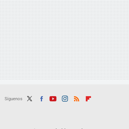
Síguenos
Twit
Fac
Yout
Inst
RSS
Flip
ter
ebo
ube
agra
boar
ok
m
d