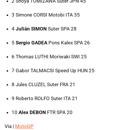
2 Shoya
TOMIZAWA
Suter
JPN
45
3 Simone
CORSI
Motobi
ITA
35
4
Julián SIMON
Suter
SPA
28
5
Sergio GADEA
Pons Kalex
SPA
26
6 Thomas
LUTHI
Moriwaki
SWI
25
7 Gabor
TALMACSI
Speed Up
HUN
25
8 Jules
CLUZEL
Suter
FRA
21
9 Roberto
ROLFO
Suter
ITA
21
10
Alex DEBON
FTR
SPA
20
Vía |
MotoGP