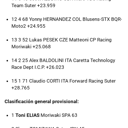
Team Suter +23.959
12 4 68 Yonny
HERNANDEZ
COL
Blusens-
STX
BQR-
Moto2 +24.955
13 3 52 Lukas
PESEK
CZE
Matteoni CP Racing
Moriwaki +25.068
14 2 25 Alex
BALDOLINI
ITA
Caretta Technology
Race Dept I.C.P. +26.023
15 1 71 Claudio
CORTI
ITA
Forward Racing Suter
+28.765
Clasificación general provisional:
1
Toni ELIAS
Moriwaki
SPA
63