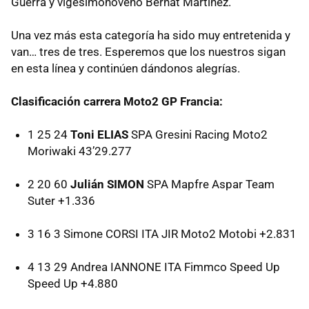
Guerra y vigesimonoveno Bernat Martínez.
Una vez más esta categoría ha sido muy entretenida y
van… tres de tres. Esperemos que los nuestros sigan
en esta línea y continúen dándonos alegrías.
Clasificación carrera Moto2 GP Francia:
1 25 24
Toni ELIAS
SPA
Gresini Racing Moto2
Moriwaki 43’29.277
2 20 60
Julián SIMON
SPA
Mapfre Aspar Team
Suter +1.336
3 16 3 Simone
CORSI
ITA
JIR
Moto2 Motobi +2.831
4 13 29 Andrea
IANNONE
ITA
Fimmco Speed Up
Speed Up +4.880