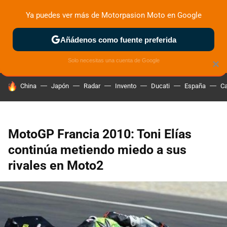
Ya puedes ver más de Motorpasion Moto en Google
ZONA DE PRUEBAS
DEPORTIVAS
MOTOS ELÉCTRICAS
Añádenos como fuente preferida
Solo necesitas una cuenta de Google
×
HOY SE HABLA DE
China
Japón
Radar
Invento
Ducati
España
Ca
MotoGP Francia 2010: Toni Elías
continúa metiendo miedo a sus
rivales en Moto2