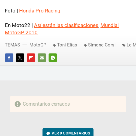
Foto |
Honda Pro Racing
En Moto22 |
Así están las clasificaciones
,
Mundial
MotoGP 2010
TEMAS
MotoGP
Toni Elías
Simone Corsi
Le 
FACEBOOK
TWITTER
FLIPBOARD
E-
WHATSAPP
MAIL
Comentarios cerrados
VER
9 COMENTARIOS