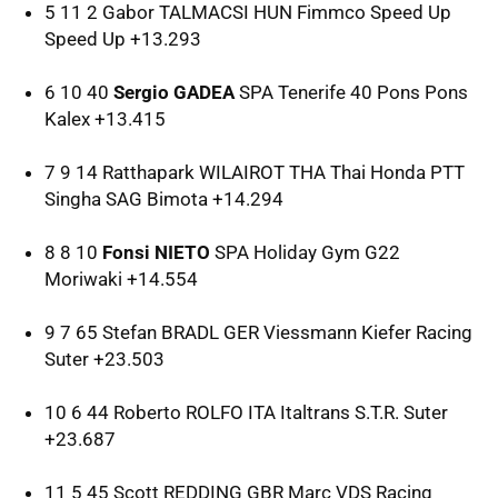
5 11 2 Gabor
TALMACSI
HUN
Fimmco Speed Up
Speed Up +13.293
6 10 40
Sergio GADEA
SPA
Tenerife 40 Pons Pons
Kalex +13.415
7 9 14 Ratthapark
WILAIROT
THA
Thai Honda
PTT
Singha
SAG
Bimota +14.294
8 8 10
Fonsi NIETO
SPA
Holiday Gym G22
Moriwaki +14.554
9 7 65 Stefan
BRADL
GER
Viessmann Kiefer Racing
Suter +23.503
10 6 44 Roberto
ROLFO
ITA
Italtrans S.T.R. Suter
+23.687
11 5 45 Scott
REDDING
GBR
Marc
VDS
Racing