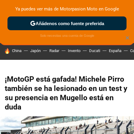
Ya puedes ver más de Motorpasion Moto en Google
ZONA DE PRUEBAS
DEPORTIVAS
MOTOS ELÉCTRICAS
Añádenos como fuente preferida
Solo necesitas una cuenta de Google
×
HOY SE HABLA DE
China
Japón
Radar
Invento
Ducati
España
Ca
¡MotoGP está gafada! Michele Pirro
también se ha lesionado en un test y
su presencia en Mugello está en
duda