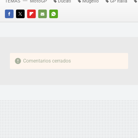
TEMAS
MotoGP
Ducati
Mugello
GP Italia
FACEBOOK
TWITTER
FLIPBOARD
E-
WHATSAPP
MAIL
Comentarios cerrados