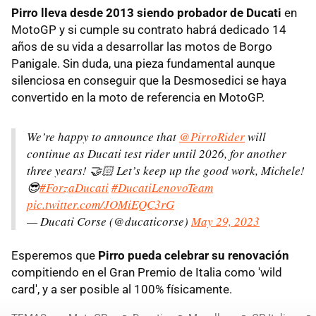
Pirro lleva desde 2013 siendo probador de Ducati
en
MotoGP y si cumple su contrato habrá dedicado 14
años de su vida a desarrollar las motos de Borgo
Panigale. Sin duda, una pieza fundamental aunque
silenciosa en conseguir que la Desmosedici se haya
convertido en la moto de referencia en MotoGP.
We’re happy to announce that
@PirroRider
will
continue as Ducati test rider until 2026, for another
three years! 🤝🏻 Let’s keep up the good work, Michele!
😎
#ForzaDucati
#DucatiLenovoTeam
pic.twitter.com/JOMiEQC3rG
— Ducati Corse (@ducaticorse)
May 29, 2023
Esperemos que
Pirro pueda celebrar su renovación
compitiendo en el Gran Premio de Italia como 'wild
card', y a ser posible al 100% físicamente.