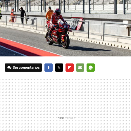
Sin comentarios
FACEBOOK
TWITTER
FLIPBOARD
E-
WHATSAPP
MAIL