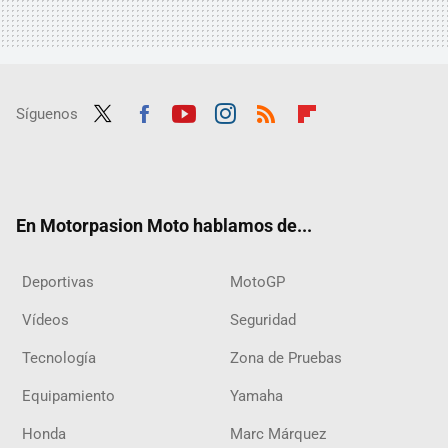
Síguenos
Twit
Fac
Yout
Inst
RSS
Flip
ter
ebo
ube
agra
boar
ok
m
d
En Motorpasion Moto hablamos de...
Deportivas
MotoGP
Vídeos
Seguridad
Tecnología
Zona de Pruebas
Equipamiento
Yamaha
Honda
Marc Márquez