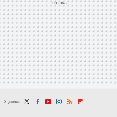
Síguenos
Twit
Fac
Yout
Inst
RSS
Flip