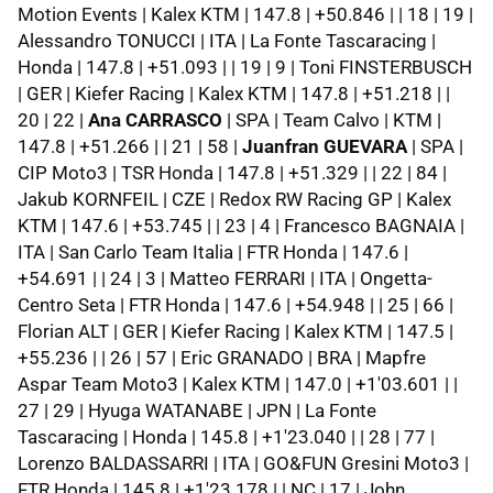
Motion Events | Kalex KTM | 147.8 | +50.846 | | 18 | 19 |
Alessandro TONUCCI | ITA | La Fonte Tascaracing |
Honda | 147.8 | +51.093 | | 19 | 9 | Toni FINSTERBUSCH
| GER | Kiefer Racing | Kalex KTM | 147.8 | +51.218 | |
20 | 22 |
Ana CARRASCO
| SPA | Team Calvo | KTM |
147.8 | +51.266 | | 21 | 58 |
Juanfran GUEVARA
| SPA |
CIP Moto3 | TSR Honda | 147.8 | +51.329 | | 22 | 84 |
Jakub KORNFEIL | CZE | Redox RW Racing GP | Kalex
KTM | 147.6 | +53.745 | | 23 | 4 | Francesco BAGNAIA |
ITA | San Carlo Team Italia | FTR Honda | 147.6 |
+54.691 | | 24 | 3 | Matteo FERRARI | ITA | Ongetta-
Centro Seta | FTR Honda | 147.6 | +54.948 | | 25 | 66 |
Florian ALT | GER | Kiefer Racing | Kalex KTM | 147.5 |
+55.236 | | 26 | 57 | Eric GRANADO | BRA | Mapfre
Aspar Team Moto3 | Kalex KTM | 147.0 | +1'03.601 | |
27 | 29 | Hyuga WATANABE | JPN | La Fonte
Tascaracing | Honda | 145.8 | +1'23.040 | | 28 | 77 |
Lorenzo BALDASSARRI | ITA | GO&FUN Gresini Moto3 |
FTR Honda | 145.8 | +1'23.178 | | NC | 17 | John