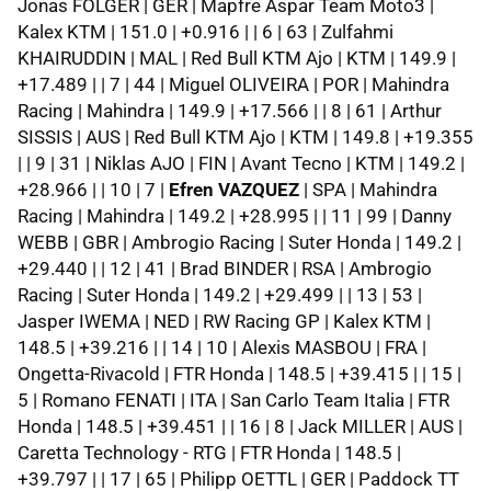
Jonas FOLGER | GER | Mapfre Aspar Team Moto3 |
Kalex KTM | 151.0 | +0.916 | | 6 | 63 | Zulfahmi
KHAIRUDDIN | MAL | Red Bull KTM Ajo | KTM | 149.9 |
+17.489 | | 7 | 44 | Miguel OLIVEIRA | POR | Mahindra
Racing | Mahindra | 149.9 | +17.566 | | 8 | 61 | Arthur
SISSIS | AUS | Red Bull KTM Ajo | KTM | 149.8 | +19.355
| | 9 | 31 | Niklas AJO | FIN | Avant Tecno | KTM | 149.2 |
+28.966 | | 10 | 7 |
Efren VAZQUEZ
| SPA | Mahindra
Racing | Mahindra | 149.2 | +28.995 | | 11 | 99 | Danny
WEBB | GBR | Ambrogio Racing | Suter Honda | 149.2 |
+29.440 | | 12 | 41 | Brad BINDER | RSA | Ambrogio
Racing | Suter Honda | 149.2 | +29.499 | | 13 | 53 |
Jasper IWEMA | NED | RW Racing GP | Kalex KTM |
148.5 | +39.216 | | 14 | 10 | Alexis MASBOU | FRA |
Ongetta-Rivacold | FTR Honda | 148.5 | +39.415 | | 15 |
5 | Romano FENATI | ITA | San Carlo Team Italia | FTR
Honda | 148.5 | +39.451 | | 16 | 8 | Jack MILLER | AUS |
Caretta Technology - RTG | FTR Honda | 148.5 |
+39.797 | | 17 | 65 | Philipp OETTL | GER | Paddock TT