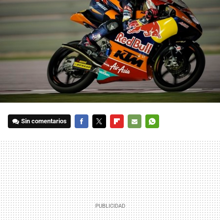
Sin comentarios
FACEBOOK
TWITTER
FLIPBOARD
E-
WHATSAPP
MAIL