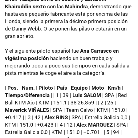
Khairuddin sexto
con las
Mahindra
, demostrando que
hasta ese pequeño fabricante está por encima de las
Honda, siendo la primera la décimo primera posición
de Danny Webb. O se ponen las pilas o estarán en un
gran aprieto.
Y el siguiente piloto español fue
Ana Carrasco en
vigésima posición
haciendo un buen trabajo y
mejorando poco a poco sus tiempos en cada salida a
pista mientras le coge el aire a la categoría.
|
Pos.
|
Num.
|
Piloto
|
País
|
Equipo
|
Moto
|
Km/h
|
Tiempo/Diferencia
| | 1 | 39 |
Luis SALOM
| SPA | Red
Bull KTM Ajo | KTM | 151.1 | 38'26.859 | | 2 | 25 |
Maverick VIÑALES
| SPA | Team Calvo | KTM | 151.0 |
+0.417 | | 3 | 42 |
Alex RINS
| SPA | Estrella Galicia 0,0 |
KTM | 151.0 | +0.423 | | 4 | 12 |
Alex MARQUEZ
| SPA |
Estrella Galicia 0,0 | KTM | 151.0 | +0.701 | | 5 | 94 |