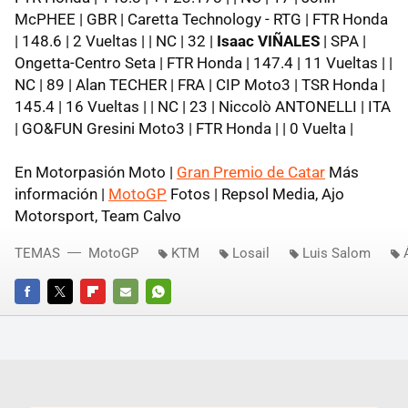
McPHEE | GBR | Caretta Technology - RTG | FTR Honda
| 148.6 | 2 Vueltas | | NC | 32 |
Isaac VIÑALES
| SPA |
Ongetta-Centro Seta | FTR Honda | 147.4 | 11 Vueltas | |
NC | 89 | Alan TECHER | FRA | CIP Moto3 | TSR Honda |
145.4 | 16 Vueltas | | NC | 23 | Niccolò ANTONELLI | ITA
| GO&FUN Gresini Moto3 | FTR Honda | | 0 Vuelta |
En Motorpasión Moto |
Gran Premio de Catar
Más
información |
MotoGP
Fotos | Repsol Media, Ajo
Motorsport, Team Calvo
TEMAS
MotoGP
KTM
Losail
Luis Salom
FACEBOOK
TWITTER
FLIPBOARD
E-
WHATSAPP
MAIL