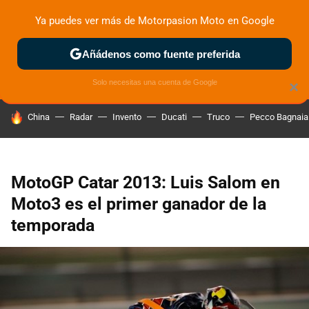
Ya puedes ver más de Motorpasion Moto en Google
ZONA DE PRUEBAS
DEPORTIVAS
MOTOS ELÉCTRICAS
Añádenos como fuente preferida
Solo necesitas una cuenta de Google
×
HOY SE HABLA DE
China
Radar
Invento
Ducati
Truco
Pecco Bagnaia
MotoGP Catar 2013: Luis Salom en
Moto3 es el primer ganador de la
temporada