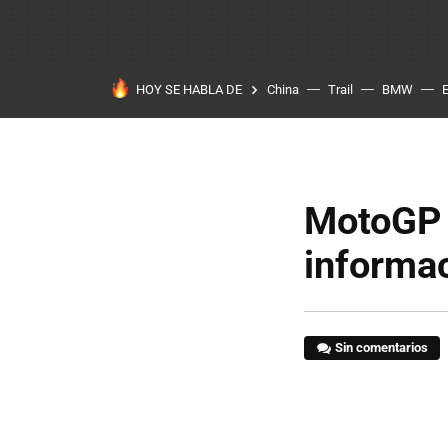
HOY SE HABLA DE
China
Trail
BMW
MotoGP 
informac
Sin comentarios