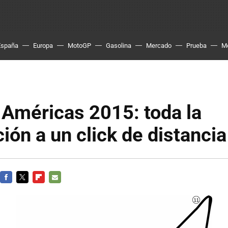
España
Europa
MotoGP
Gasolina
Mercado
Prueba
M
Américas 2015: toda la
ión a un click de distancia
FACEBOOK
TWITTER
FLIPBOARD
E-
MAIL