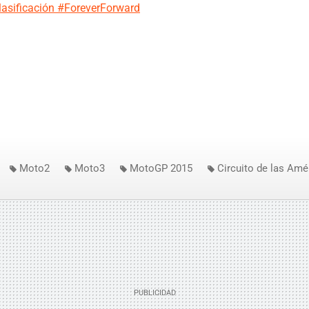
clasificación #ForeverForward
Moto2
Moto3
MotoGP 2015
Circuito de las Amé
s