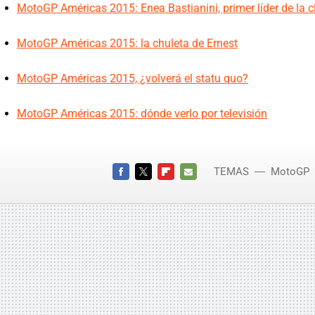
MotoGP Américas 2015: Enea Bastianini, primer líder de la 
MotoGP Américas 2015: la chuleta de Ernest
MotoGP Américas 2015, ¿volverá el statu quo?
MotoGP Américas 2015: dónde verlo por televisión
TEMAS
MotoGP
América
FACEBOOK
TWITTER
FLIPBOARD
E-
MAIL