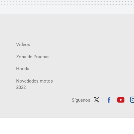
Vídeos
Zona de Pruebas
Honda
Novedades motos
2022
Síguenos
Twit
Fac
Yout
In
ter
ebo
ube
ag
ok