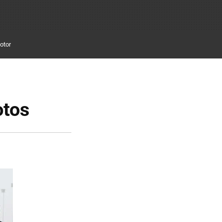
otor
otos