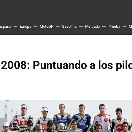
España
Europa
MotoGP
Gasolina
Mercado
Prueba
M
2008: Puntuando a los pil