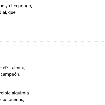
que yo les pongo,
ial, que
 él? Talento,
o campeón.
reible alquimia
reras buenas,