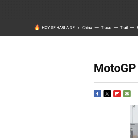
HOY SE HABLA DE
China
Truco
Trail
MotoGP 
FACEBOOK
TWITTER
FLIPBOARD
E-
MAIL