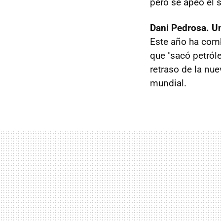
pero se apeó él 
Dani Pedrosa. Un
Este año ha com
que "sacó petróle
retraso de la nu
mundial.