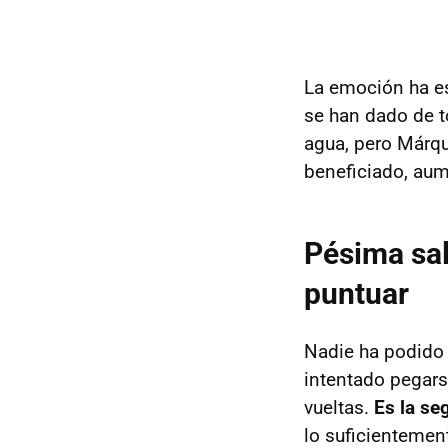
La emoción ha e
se han dado de to
agua, pero Márqu
beneficiado, aum
Pésima sal
puntuar
Nadie ha podido 
intentado pegarse
vueltas.
Es la se
lo suficientemen