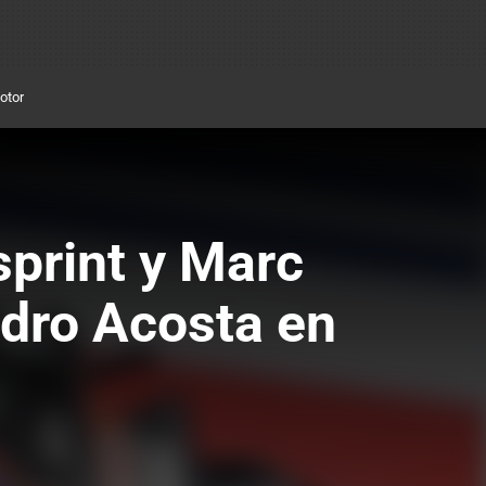
otor
sprint y Marc
edro Acosta en