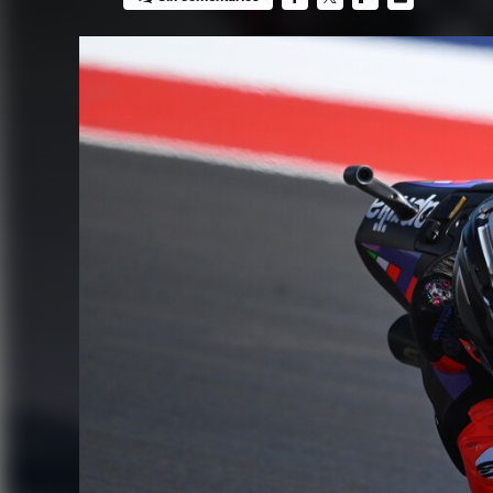
FACEBOOK
TWITTER
FLIPBOARD
E-
MAIL