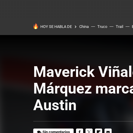
HOY SE HABLA DE
China
Truco
Trail
Maverick Viñale
Márquez marca 
Austin
Sin comentarios