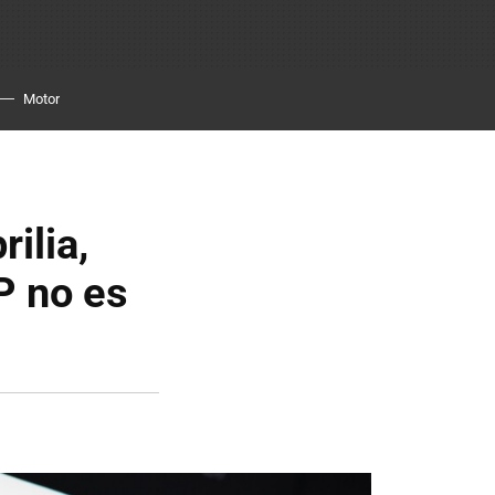
Motor
ilia,
P no es