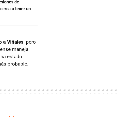
esiones de
cerca a tener un
o a Viñales
, pero
ndense maneja
s ha estado
más probable.