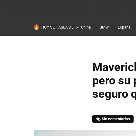
HOY SE HABLA DE
China
BMW
España
Maverick
pero su
seguro 
Sin comentarios