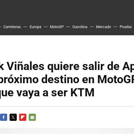
Carreteras
Europa
MotoGP
Gasolina
Mercado
Prueba
 Viñales quiere salir de Apr
 próximo destino en MotoG
que vaya a ser KTM
FACEBOOK
TWITTER
FLIPBOARD
E-
MAIL