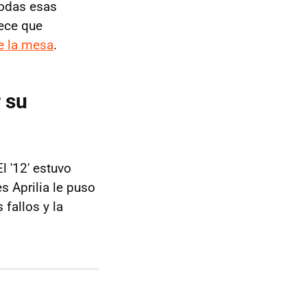
todas esas
rece que
e la mesa
.
 su
l '12' estuvo
s Aprilia le puso
 fallos y la