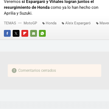
Veremos
si Espargaró y Viñales logran juntos el
resurgimiento de Honda
como ya lo han hecho con
Aprilia y Suzuki.
TEMAS
MotoGP
Honda
Aleix Espargaró
Maver
FACEBOOK
TWITTER
FLIPBOARD
E-
WHATSAPP
MAIL
Comentarios cerrados