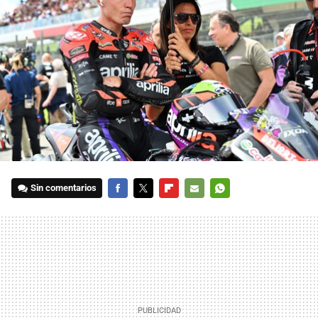
Sin comentarios
FACEBOOK
TWITTER
FLIPBOARD
E-
WHATSAPP
MAIL