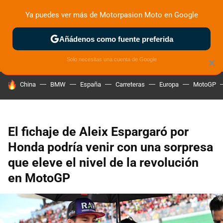
Ya puedes ver más de Motorpasion Moto en Google
ZONA DE PRUEBAS
DEPORTIVAS
MOTOS ELÉCTRICAS
Añádenos como fuente preferida
Solo necesitas una cuenta de Google
×
HOY SE HABLA DE
China
BMW
España
Carreteras
Europa
MotoGP
El fichaje de Aleix Espargaró por
Honda podría venir con una sorpresa
que eleve el nivel de la revolución
en MotoGP