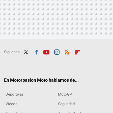
Síguenos
Twit
Fac
Yout
Inst
RSS
Flip
ter
ebo
ube
agra
boar
ok
m
d
En Motorpasion Moto hablamos de...
Deportivas
MotoGP
Vídeos
Seguridad