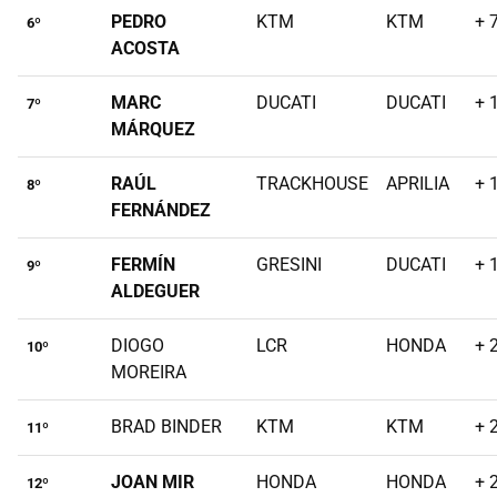
PEDRO
KTM
KTM
+ 
6º
ACOSTA
MARC
DUCATI
DUCATI
+ 
7º
MÁRQUEZ
RAÚL
TRACKHOUSE
APRILIA
+ 
8º
FERNÁNDEZ
FERMÍN
GRESINI
DUCATI
+ 
9º
ALDEGUER
DIOGO
LCR
HONDA
+ 
10º
MOREIRA
BRAD BINDER
KTM
KTM
+ 
11º
JOAN MIR
HONDA
HONDA
+ 
12º