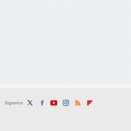
Síguenos
Twit
Fac
Yout
Inst
RSS
Flip
ter
ebo
ube
agra
boar
ok
m
d