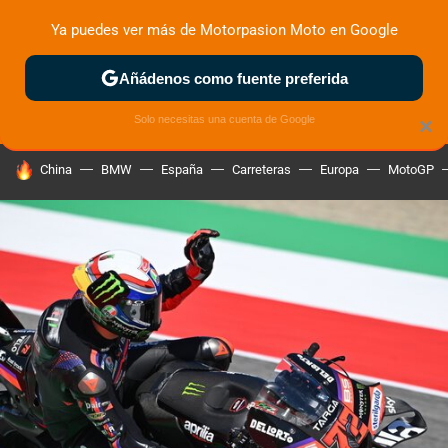
Ya puedes ver más de Motorpasion Moto en Google
ZONA DE PRUEBAS
DEPORTIVAS
MOTOS ELÉCTRICAS
Añádenos como fuente preferida
Solo necesitas una cuenta de Google
×
HOY SE HABLA DE
China
BMW
España
Carreteras
Europa
MotoGP