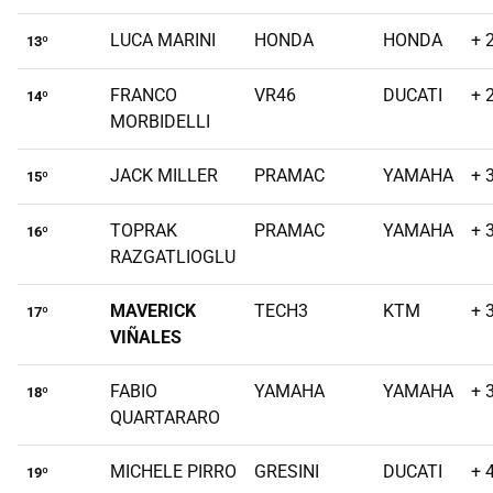
LUCA MARINI
HONDA
HONDA
+ 
13º
FRANCO
VR46
DUCATI
+ 
14º
MORBIDELLI
JACK MILLER
PRAMAC
YAMAHA
+ 
15º
TOPRAK
PRAMAC
YAMAHA
+ 
16º
RAZGATLIOGLU
MAVERICK
TECH3
KTM
+ 
17º
VIÑALES
FABIO
YAMAHA
YAMAHA
+ 
18º
QUARTARARO
MICHELE PIRRO
GRESINI
DUCATI
+ 
19º