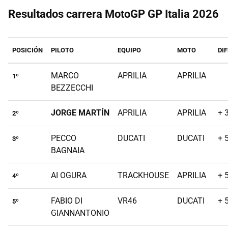
Resultados carrera MotoGP GP Italia 2026
POSICIÓN
PILOTO
EQUIPO
MOTO
DI
MARCO
APRILIA
APRILIA
1º
BEZZECCHI
JORGE MARTÍN
APRILIA
APRILIA
+ 
2º
PECCO
DUCATI
DUCATI
+ 
3º
BAGNAIA
AI OGURA
TRACKHOUSE
APRILIA
+ 
4º
FABIO DI
VR46
DUCATI
+ 
5º
GIANNANTONIO