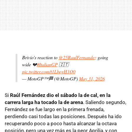
Brivio's reaction to
@25RaulFernandez
going
wide 💔
#ItalianGP
🇮🇹
pic.twitter.com/t1LbegH1O0
— MotoGP™🏁 (@MotoGP)
May 31, 2026
Si
Raúl Fernández dio el sábado la de cal, en la
carrera larga ha tocado la de arena
. Saliendo segundo,
Fernández se fue largo en la primera frenada,
perdiendo casi todas las posiciones. Después ha ido
recuperando poco a poco hasta alcanzar la octava
posición, pero una vez más es la peor Aprilia, y con