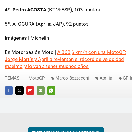
4º.
Pedro ACOSTA
(KTM-ESP), 103 puntos
5º. Ai OGURA (Aprilia-JAP), 92 puntos
Imágenes | Michelin
En Motorpasión Moto |
A 368,6 km/h con una MotoGP.
Jorge Martín y Aprilia revientan el récord de velocidad
máxima, y lo van a tener muchos años
TEMAS
MotoGP
Marco Bezzecchi
Aprilia
GP I
FACEBOOK
TWITTER
FLIPBOARD
E-
WHATSAPP
MAIL
ENTRAR Y ENVIAR UN COMENTARIO