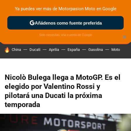
Ya puedes ver más de Motorpasion Moto en Google
ZONA DE PRUEBAS
DEPORTIVAS
MOTOS ELÉCTRICAS
Añádenos como fuente preferida
Solo necesitas una cuenta de Google
×
HOY SE HABLA DE
China
Ducati
Aprilia
España
Gasolina
Moto
Nicolò Bulega llega a MotoGP. Es el
elegido por Valentino Rossi y
pilotará una Ducati la próxima
temporada