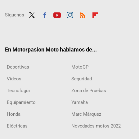
Síguenos
Twit
Fac
Yout
Inst
RSS
Flip
ter
ebo
ube
agra
boar
ok
m
d
En Motorpasion Moto hablamos de...
Deportivas
MotoGP
Vídeos
Seguridad
Tecnología
Zona de Pruebas
Equipamiento
Yamaha
Honda
Marc Márquez
Eléctricas
Novedades motos 2022