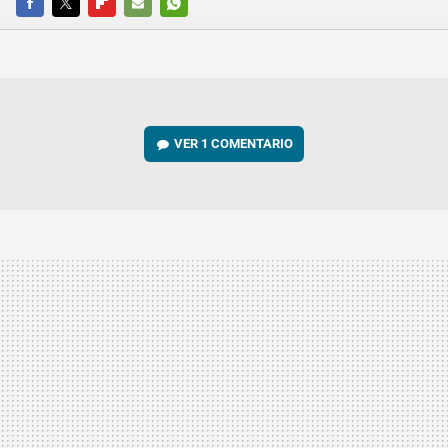
FACEBOOK
TWITTER
FLIPBOARD
E-
WHATSAPP
MAIL
VER
1 COMENTARIO