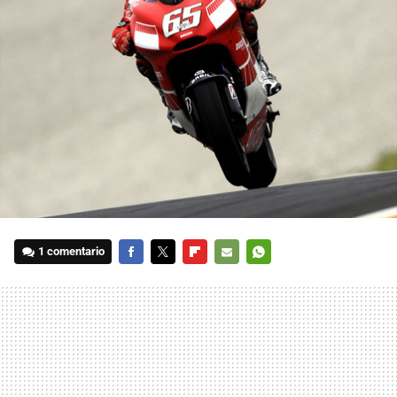
1 comentario
FACEBOOK
TWITTER
FLIPBOARD
E-
WHATSAPP
MAIL