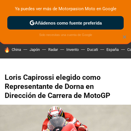
Ya puedes ver más de Motorpasion Moto en Google
MENÚ
NUEVO
Añádenos como fuente preferida
ZONA DE PRUEBAS
DEPORTIVAS
MOTOS ELÉCTRICAS
Solo necesitas una cuenta de Google
×
HOY SE HABLA DE
China
Japón
Radar
Invento
Ducati
España
Ca
Loris Capirossi elegido como
Representante de Dorna en
Dirección de Carrera de MotoGP