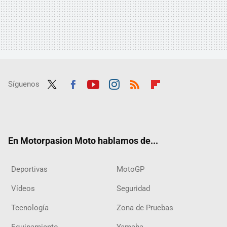
Síguenos
Twit
Fac
Yout
Inst
RSS
Flip
ter
ebo
ube
agra
boar
ok
m
d
En Motorpasion Moto hablamos de...
Deportivas
MotoGP
Vídeos
Seguridad
Tecnología
Zona de Pruebas