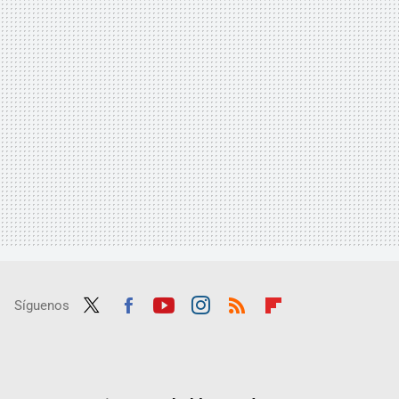
Síguenos
Twit
Fac
Yout
Inst
RSS
Flip
ter
ebo
ube
agra
boar
ok
m
d