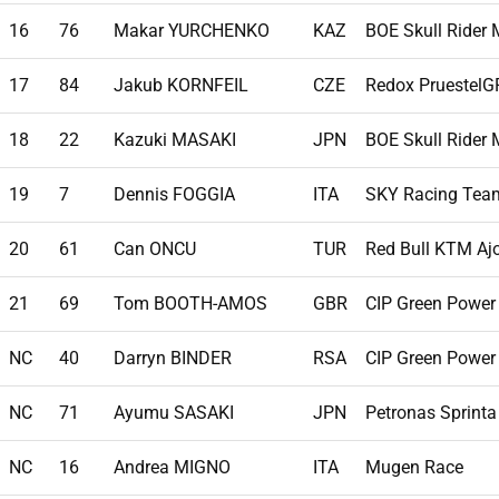
16
76
Makar YURCHENKO
KAZ
BOE Skull Rider
17
84
Jakub KORNFEIL
CZE
Redox PruestelG
18
22
Kazuki MASAKI
JPN
BOE Skull Rider
19
7
Dennis FOGGIA
ITA
SKY Racing Tea
20
61
Can ONCU
TUR
Red Bull KTM Aj
21
69
Tom BOOTH-AMOS
GBR
CIP Green Power
NC
40
Darryn BINDER
RSA
CIP Green Power
NC
71
Ayumu SASAKI
JPN
Petronas Sprinta
NC
16
Andrea MIGNO
ITA
Mugen Race