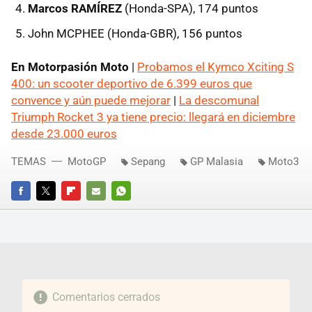
Marcos RAMÍREZ
(Honda-SPA), 174 puntos
John MCPHEE (Honda-GBR), 156 puntos
En Motorpasión Moto
|
Probamos el Kymco Xciting S
400: un scooter deportivo de 6.399 euros que
convence y aún puede mejorar
|
La descomunal
Triumph Rocket 3 ya tiene precio: llegará en diciembre
desde 23.000 euros
TEMAS
MotoGP
Sepang
GP Malasia
Moto3
FACEBOOK
TWITTER
FLIPBOARD
E-
WHATSAPP
MAIL
Comentarios cerrados