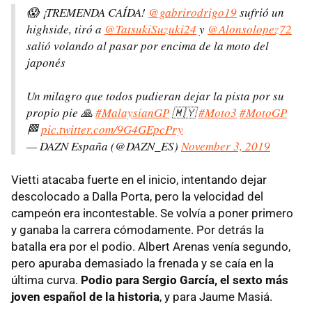
😱 ¡TREMENDA CAÍDA!
@gabrirodrigo19
sufrió un
highside, tiró a
@TatsukiSuzuki24
y
@Alonsolopez72
salió volando al pasar por encima de la moto del
japonés
Un milagro que todos pudieran dejar la pista por su
propio pie 🙏
#MalaysianGP
🇲🇾
#Moto3
#MotoGP
🏁
pic.twitter.com/9G4GEpcPry
— DAZN España (@DAZN_ES)
November 3, 2019
Vietti atacaba fuerte en el inicio, intentando dejar
descolocado a Dalla Porta, pero la velocidad del
campeón era incontestable. Se volvía a poner primero
y ganaba la carrera cómodamente. Por detrás la
batalla era por el podio. Albert Arenas venía segundo,
pero apuraba demasiado la frenada y se caía en la
última curva.
Podio para Sergio García, el sexto más
joven español de la historia
, y para Jaume Masiá.