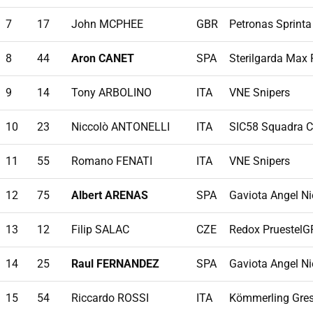
7
17
John MCPHEE
GBR
Petronas Sprinta
8
44
Aron CANET
SPA
Sterilgarda Max
9
14
Tony ARBOLINO
ITA
VNE Snipers
10
23
Niccolò ANTONELLI
ITA
SIC58 Squadra C
11
55
Romano FENATI
ITA
VNE Snipers
12
75
Albert ARENAS
SPA
Gaviota Angel N
13
12
Filip SALAC
CZE
Redox PruestelG
14
25
Raul FERNANDEZ
SPA
Gaviota Angel N
15
54
Riccardo ROSSI
ITA
Kömmerling Gres