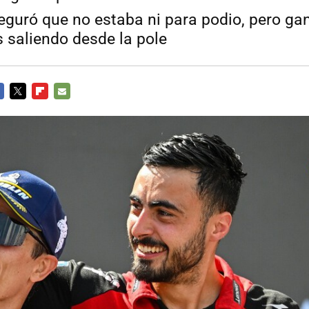
guró que no estaba ni para podio, pero ganó
s saliendo desde la pole
CEBOOK
TWITTER
FLIPBOARD
E-
MAIL