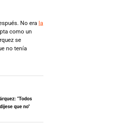
espués. No era
la
apta como un
árquez se
ue no tenía
árquez: "Todos
dijese que no"