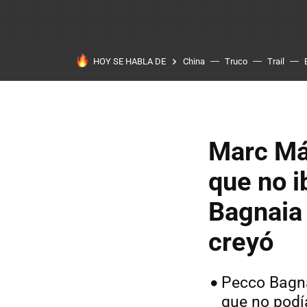
HOY SE HABLA DE
China
Truco
Trail
Marc Már
que no i
Bagnaia 
creyó
Pecco Bagna
que no podí