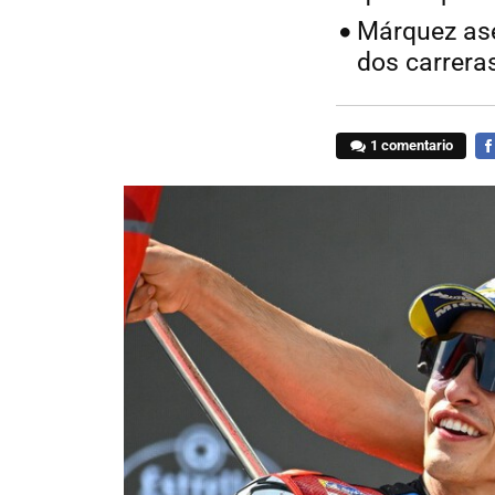
Márquez ase
dos carrera
1 comentario
FA