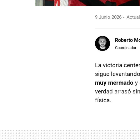
9 Junio 2026
Actual
Roberto Mo
Coordinador
La victoria cent
sigue levantand
muy mermado
y 
verdad arrasó si
física.