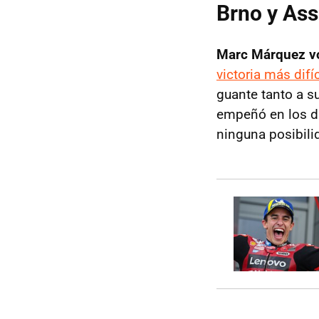
Brno y As
Marc Márquez vo
victoria más difí
guante tanto a s
empeñó en los día
ninguna posibili