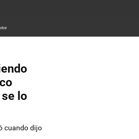
otor
iendo
cco
 se lo
ó cuando dijo