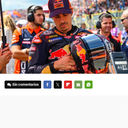
Sin comentarios
FACEBOOK
TWITTER
FLIPBOARD
E-
WHATSAPP
MAIL