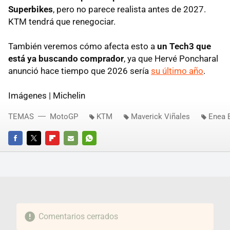
Superbikes
, pero no parece realista antes de 2027.
KTM tendrá que renegociar.
También veremos cómo afecta esto a
un Tech3 que
está ya buscando comprador
, ya que Hervé Poncharal
anunció hace tiempo que 2026 sería
su último año
.
Imágenes | Michelin
TEMAS
MotoGP
KTM
Maverick Viñales
Enea B
FACEBOOK
TWITTER
FLIPBOARD
E-
WHATSAPP
MAIL
Comentarios cerrados