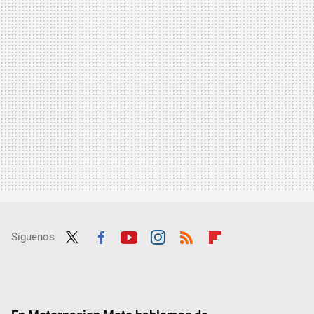
Síguenos
Twit
Fac
Yout
Inst
RSS
Flip
ter
ebo
ube
agra
boar
ok
m
d