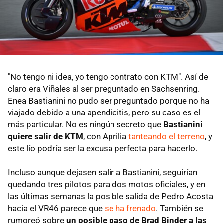
"No tengo ni idea, yo tengo contrato con KTM". Así de
claro era Viñales al ser preguntado en Sachsenring.
Enea Bastianini no pudo ser preguntado porque no ha
viajado debido a una apendicitis, pero su caso es el
más particular. No es ningún secreto que
Bastianini
quiere salir de KTM
, con Aprilia
tanteando el terreno
, y
este lío podría ser la excusa perfecta para hacerlo.
Incluso aunque dejasen salir a Bastianini, seguirían
quedando tres pilotos para dos motos oficiales, y en
las últimas semanas la posible salida de Pedro Acosta
hacia el VR46 parece que
se ha frenado
. También se
rumoreó sobre
un posible paso de Brad Binder a las