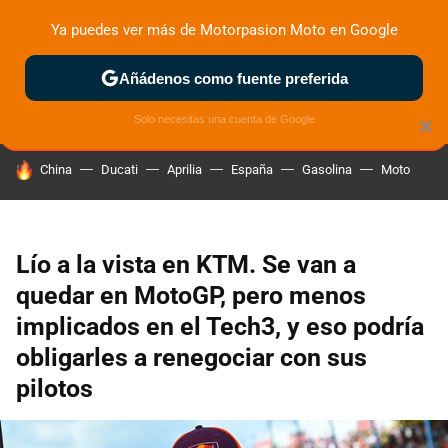
Ya puedes ver más de Motorpasion Moto en Google
ZONA DE PRUEBAS
DEPORTIVAS
MOTOS ELÉCTRICAS
Añádenos como fuente preferida
Solo necesitas una cuenta de Google
×
HOY SE HABLA DE
China
Ducati
Aprilia
España
Gasolina
Moto
Lío a la vista en KTM. Se van a
quedar en MotoGP, pero menos
implicados en el Tech3, y eso podría
obligarles a renegociar con sus
pilotos