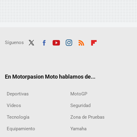
Síguenos
Twit
Fac
Yout
Inst
RSS
Flip
ter
ebo
ube
agra
boar
ok
m
d
En Motorpasion Moto hablamos de...
Deportivas
MotoGP
Vídeos
Seguridad
Tecnología
Zona de Pruebas
Equipamiento
Yamaha