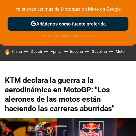
Ya puedes ver más de Motorpasion Moto en Google
ZONA DE PRUEBAS
DEPORTIVAS
MOTOS ELÉCTRICAS
Añádenos como fuente preferida
Solo necesitas una cuenta de Google
×
HOY SE HABLA DE
China
Ducati
Aprilia
España
Gasolina
Moto
KTM declara la guerra a la
aerodinámica en MotoGP: "Los
alerones de las motos están
haciendo las carreras aburridas"