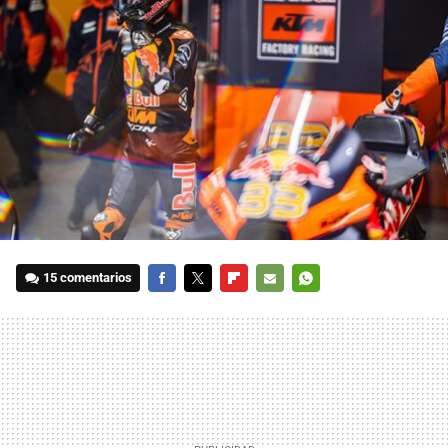
15 comentarios
FACEBOOK
TWITTER
FLIPBOARD
E-
WHATSAPP
MAIL