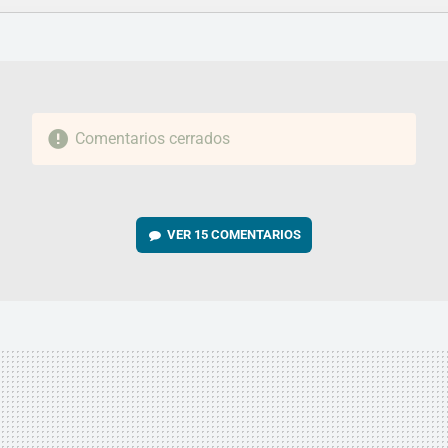
FACEBOOK
TWITTER
FLIPBOARD
E-
WHATSAPP
MAIL
Comentarios cerrados
VER
15 COMENTARIOS