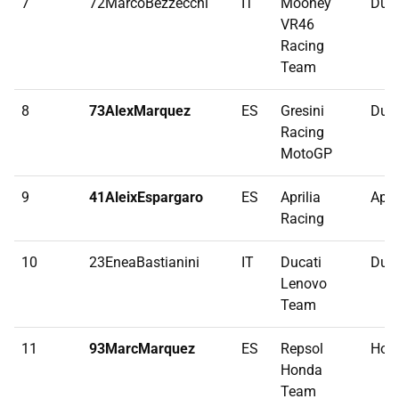
7
72MarcoBezzecchi
IT
Mooney
Duca
VR46
Racing
Team
8
73AlexMarquez
ES
Gresini
Duca
Racing
MotoGP
9
41AleixEspargaro
ES
Aprilia
Apri
Racing
10
23EneaBastianini
IT
Ducati
Duca
Lenovo
Team
11
93MarcMarquez
ES
Repsol
Hon
Honda
Team