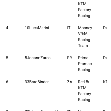
KTM
Factory
Racing
4
10LucaMarini
IT
Mooney
Duca
VR46
Racing
Team
5
5JohannZarco
FR
Prima
Duca
Pramac
Racing
6
33BradBinder
ZA
Red Bull
KT
KTM
Factory
Racing