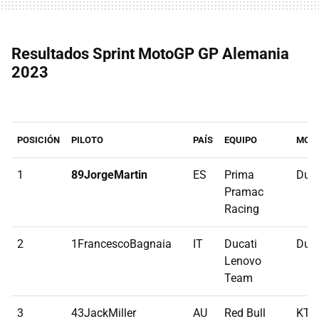
Resultados Sprint MotoGP GP Alemania
2023
POSICIÓN
PILOTO
PAÍS
EQUIPO
MOT
1
89JorgeMartin
ES
Prima
Duca
Pramac
Racing
2
1FrancescoBagnaia
IT
Ducati
Duca
Lenovo
Team
3
43JackMiller
AU
Red Bull
KT