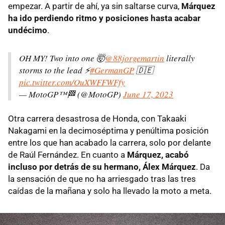
empezar. A partir de ahí, ya sin saltarse curva,
Márquez
ha ido perdiendo ritmo y posiciones hasta acabar
undécimo
.
OH MY! Two into one 🤯
@88jorgemartin
literally
storms to the lead ⚡️
#GermanGP
🇩🇪
pic.twitter.com/OuXWFFWFfy
— MotoGP™🏁 (@MotoGP)
June 17, 2023
Otra carrera desastrosa de Honda, con Takaaki
Nakagami en la decimoséptima y penúltima posición
entre los que han acabado la carrera, solo por delante
de Raúl Fernández. En cuanto a
Márquez, acabó
incluso por detrás de su hermano, Álex Márquez
. Da
la sensación de que no ha arriesgado tras las tres
caídas de la mañana y solo ha llevado la moto a meta.