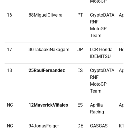
MotoGP
16
88MiguelOliveira
PT
CryptoDATA
Apri
RNF
MotoGP
Team
17
30TakaakiNakagami
JP
LCR Honda
Hon
IDEMITSU
18
25RaulFernandez
ES
CryptoDATA
Apri
RNF
MotoGP
Team
NC
12MaverickViñales
ES
Aprilia
Apri
Racing
NC
94JonasFolger
DE
GASGAS
KT