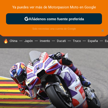
Ya puedes ver más de Motorpasion Moto en Google
ZONA DE PRUEBAS
DEPORTIVAS
MOTOS ELÉCTRICAS
Añádenos como fuente preferida
Solo necesitas una cuenta de Google
×
HOY SE HABLA DE
China
Japón
Invento
Ducati
Truco
España
Eu