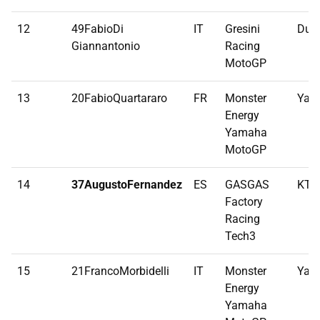
12
49FabioDi
IT
Gresini
Duca
Giannantonio
Racing
MotoGP
13
20FabioQuartararo
FR
Monster
Yam
Energy
Yamaha
MotoGP
14
37AugustoFernandez
ES
GASGAS
KT
Factory
Racing
Tech3
15
21FrancoMorbidelli
IT
Monster
Yam
Energy
Yamaha