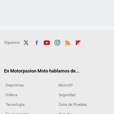
Síguenos
Twit
Fac
Yout
Inst
RSS
Flip
ter
ebo
ube
agra
boar
ok
m
d
En Motorpasion Moto hablamos de...
Deportivas
MotoGP
Vídeos
Seguridad
Tecnología
Zona de Pruebas