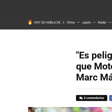
HOY SE HABLA DE
China
Japón
Radar
"Es peli
que Moto
Marc Már
2 comentarios
F