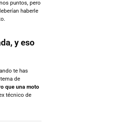
unos puntos, pero
deberían haberle
to.
da, y eso
uando te has
n tema de
ro que una moto
ex técnico de