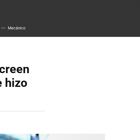
Mecánico
 creen
 hizo