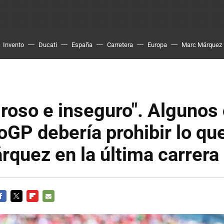
Invento
Ducati
España
Carretera
Europa
Marc Márquez
groso e inseguro". Algunos
GP debería prohibir lo que
quez en la última carrera
ACEBOOK
TWITTER
FLIPBOARD
E-
MAIL