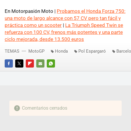
En Motorpasión Moto |
Probamos el Honda Forza 750:
una moto de largo alcance con 57 CV pero tan fácil y
práctica como un scooter
|
La Triumph Speed Twin se
refuerza con 100 CV, frenos más potentes y una parte
ciclo mejorada, desde 13.500 euros
TEMAS
MotoGP
Honda
Pol Espargaró
Barcel
FACEBOOK
TWITTER
FLIPBOARD
E-
WHATSAPP
MAIL
Comentarios cerrados