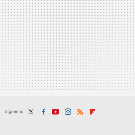
Síguenos
Twit
Fac
Yout
Inst
RSS
Flip
ter
ebo
ube
agra
boar