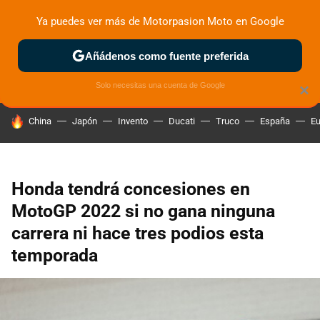
Ya puedes ver más de Motorpasion Moto en Google
ZONA DE PRUEBAS
DEPORTIVAS
MOTOS ELÉCTRICAS
Añádenos como fuente preferida
Solo necesitas una cuenta de Google
×
HOY SE HABLA DE
China
Japón
Invento
Ducati
Truco
España
Eu
Honda tendrá concesiones en
MotoGP 2022 si no gana ninguna
carrera ni hace tres podios esta
temporada