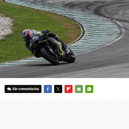
Sin comentarios
FACEBOOK
TWITTER
FLIPBOARD
E-
WHATSAPP
MAIL