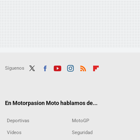
Síguenos
Twit
Fac
Yout
Inst
RSS
Flip
ter
ebo
ube
agra
boar
ok
m
d
En Motorpasion Moto hablamos de...
Deportivas
MotoGP
Vídeos
Seguridad