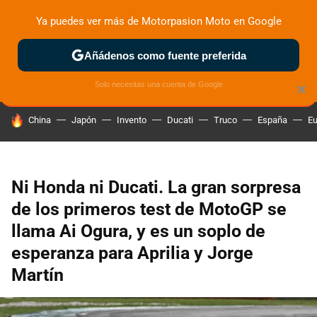
Ya puedes ver más de Motorpasion Moto en Google
ZONA DE PRUEBAS
DEPORTIVAS
MOTOS ELÉCTRICAS
Añádenos como fuente preferida
Solo necesitas una cuenta de Google
×
HOY SE HABLA DE
China
Japón
Invento
Ducati
Truco
España
Eu
Ni Honda ni Ducati. La gran sorpresa
de los primeros test de MotoGP se
llama Ai Ogura, y es un soplo de
esperanza para Aprilia y Jorge
Martín