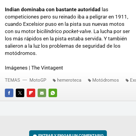
Indian dominaba con bastante autoridad
las
competiciones pero su reinado iba a peligrar en 1911,
cuando Excelsior puso en la pista sus nuevas motos
con su motor bicilíndrico
pocket-valve
. La lucha por ser
los más rápidos en la pista estaba servida. Y también
salieron a la luz los problemas de seguridad de los
motódromos.
Imágenes | The Vintagent
TEMAS
MotoGP
hemeroteca
Motódromos
Ex
FACEBOOK
TWITTER
FLIPBOARD
E-
WHATSAPP
MAIL
ENTRAR Y ENVIAR UN COMENTARIO