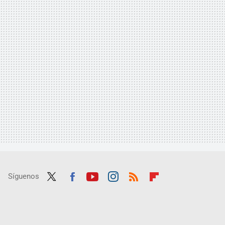
Síguenos
Twit
Fac
Yout
Inst
RSS
Flip
ter
ebo
ube
agra
boar
ok
m
d