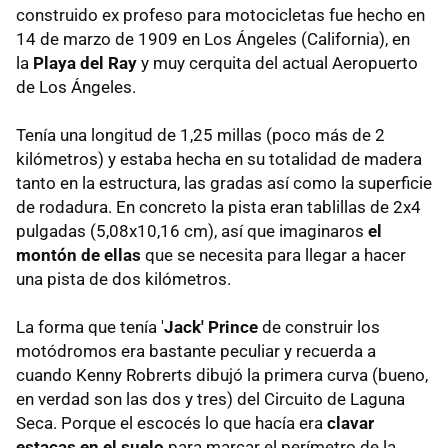
construido ex profeso para motocicletas fue hecho en
14 de marzo de 1909 en Los Ángeles (California), en
la
Playa del Ray
y muy cerquita del actual Aeropuerto
de Los Ángeles.
Tenía una longitud de 1,25 millas (poco más de 2
kilómetros) y estaba hecha en su totalidad de madera
tanto en la estructura, las gradas así como la superficie
de rodadura. En concreto la pista eran tablillas de 2x4
pulgadas (5,08x10,16 cm), así que imaginaros
el
montón de ellas
que se necesita para llegar a hacer
una pista de dos kilómetros.
La forma que tenía '
Jack' Prince
de construir los
motódromos era bastante peculiar y recuerda a
cuando Kenny Robrerts dibujó la primera curva (bueno,
en verdad son las dos y tres) del Circuito de Laguna
Seca. Porque el escocés lo que hacía era
clavar
estacas en el suelo
para marcar el perímetro de la