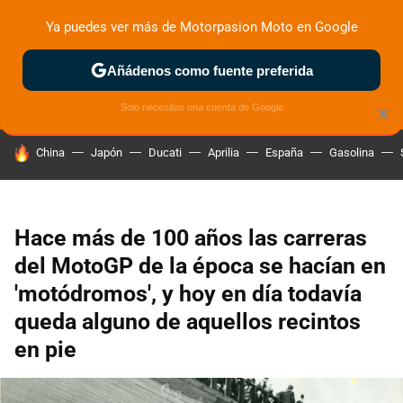
Ya puedes ver más de Motorpasion Moto en Google
ZONA DE PRUEBAS
DEPORTIVAS
MOTOS ELÉCTRICAS
Añádenos como fuente preferida
Solo necesitas una cuenta de Google
×
HOY SE HABLA DE
China
Japón
Ducati
Aprilia
España
Gasolina
Hace más de 100 años las carreras
del MotoGP de la época se hacían en
'motódromos', y hoy en día todavía
queda alguno de aquellos recintos
en pie