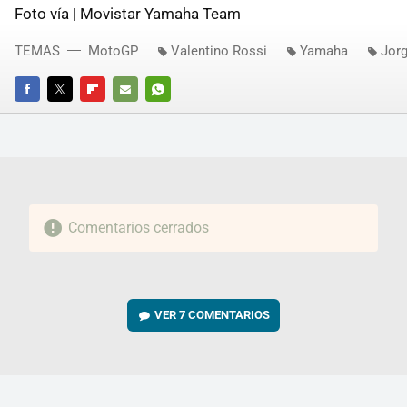
Foto vía | Movistar Yamaha Team
TEMAS
MotoGP
Valentino Rossi
Yamaha
Jor
FACEBOOK
TWITTER
FLIPBOARD
E-
WHATSAPP
MAIL
Comentarios cerrados
VER
7 COMENTARIOS