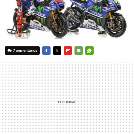
7 comentarios
FACEBOOK
TWITTER
FLIPBOARD
E-
WHATSAPP
MAIL