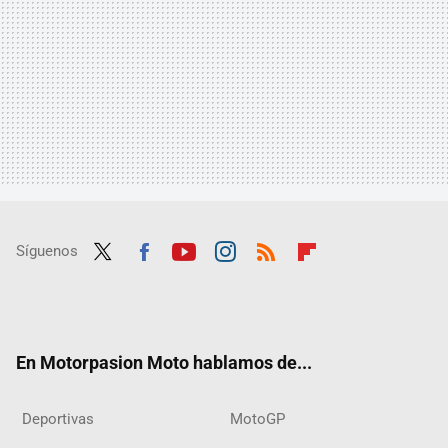
Síguenos
Twit
Fac
Yout
Inst
RSS
Flip
ter
ebo
ube
agra
boar
ok
m
d
En Motorpasion Moto hablamos de...
Deportivas
MotoGP