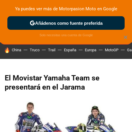
Ya puedes ver más de Motorpasion Moto en Google
ZONA DE PRUEBAS
DEPORTIVAS
MOTOS ELÉCTRICAS
Añádenos como fuente preferida
Solo necesitas una cuenta de Google
×
HOY SE HABLA DE
China
Truco
Trail
España
Europa
MotoGP
Ga
El Movistar Yamaha Team se
presentará en el Jarama