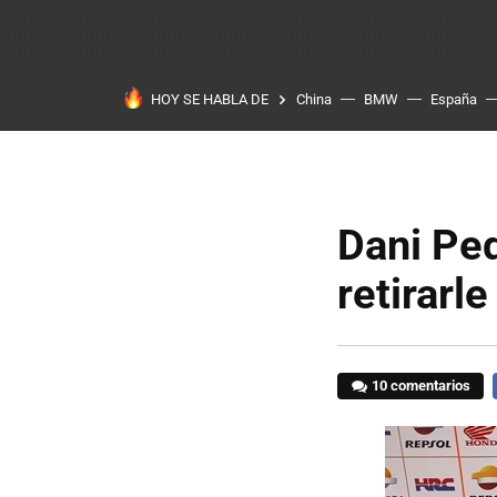
HOY SE HABLA DE
China
BMW
España
Dani Pe
retirarle
10 comentarios