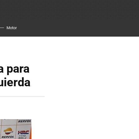
Motor
a para
quierda