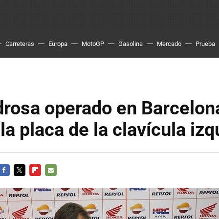
Carreteras
Europa
MotoGP
Gasolina
Mercado
Prueba
drosa operado en Barcelon
 la placa de la clavícula iz
FACEBOOK
TWITTER
FLIPBOARD
E-
MAIL