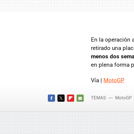
En la operación 
retirado una plac
menos dos sem
en plena forma p
Vía |
MotoGP
TEMAS
MotoGP
FACEBOOK
TWITTER
FLIPBOARD
E-
MAIL