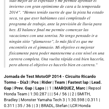
sido mejor de lo esperado y me permite afrontar el
invierno con gran optimismo de cara a la temporada
2014”. “Hemos tenido suerte de que la pista ha estado
seca, ya que ayer habíamos casi completado el
programa de trabajo, ante la previsión de lluvia para
hoy. El balance final me permite comenzar las
vacaciones con una sonrisa. No tengo pensado ir a
ningún sitio “glamuroso”, lo más fácil es que me
encontréis en el gimnasio. Mi objetivo es mejorar
físicamente para poder mantenerme a este nivel en una
carrera completa. Una vuelta rápida está bien hacerla,
pero ahora el objetivo es hacerlo bien en carrera.”
Jornada de Test MotoGP 2014 - Circuito Ricardo
Tormo - Día3
|
Pos
|
Rider
|
Team
|
Fastest lap
|
Lead.
Gap
|
Prev. Gap
|
Laps
| | 1 |
MARQUEZ, Marc
| Repsol
Honda Team | 1:30.287 | | | 54 / 56 | | 2 | SMITH,
Bradley | Monster Yamaha Tech 3 | 1:30.598 | 0.311 |
0.311 | 35 / 36 | | 3 | BRADL, Stefan | LCR Honda