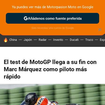
Ya puedes ver más de Motorpasion Moto en Google
ZONA DE PRUEBAS
DEPORTIVAS
MOTOS ELÉCTRICAS
Añádenos como fuente preferida
Solo necesitas una cuenta de Google
×
HOY SE HABLA DE
China
Japón
Radar
Invento
Ducati
Truco
Esp
El test de MotoGP llega a su fin con
Marc Márquez como piloto más
rápido