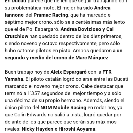
En
Ducati
parece que tienen que seguir trabajando con
su problemática moto. El mejor ha sido
Andrea
Iannone
, del
Pramac Racing
, que ha marcado el
séptimo mejor crono, sólo seis centésimas más lento
que el de Pol Espargaró.
Andrea Dovizioso y Cal
Crutchlow
han quedado dentro de los diez primeros,
siendo noveno y octavo respectivamente, pero sólo
hubo catorce pilotos en pista. Ambos quedaron
a un
segundo y medio del crono de Marc Márquez
.
Buen trabajo hoy de
Aleix Espargaró
con la
FTR
Yamaha
. El piloto catalán logró colarse entre las Ducati
marcando el noveno mejor crono. Cabe destacar que
terminó a 1'357 segundos del mejor tiempo y a sólo
una décima de su propio hermano. Además, siendo el
único piloto del
NGM Mobile Racing
en rodar hoy, ya
que Colin Edwards no salió a pista, logró quedar por
delante de los que parece que serán sus máximos
rivales:
Nicky Hayden e Hiroshi Aoyama
.