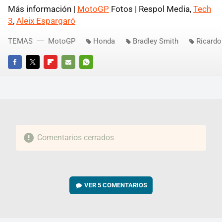
Más información |
MotoGP
Fotos | Respol Media,
Tech
3
,
Aleix Espargaró
TEMAS
MotoGP
Honda
Bradley Smith
Ricard
FACEBOOK
TWITTER
FLIPBOARD
E-
WHATSAPP
MAIL
Comentarios cerrados
VER
5 COMENTARIOS