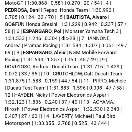
MotoGP | 1:30.868 | 0.581 | 0.270 | 20 / 54 | | 4 |
PEDROSA, Dani
| Repsol Honda Team | 1:30.992 |
0.705 | 0.124 | 32 / 70 | | 5 |
BAUTISTA, Alvaro
|
GO&FUN Honda Gresini | 1:31.229 | 0.942 | 0.237 | 57 /
58 | | 6 |
ESPARGARO, Pol
| Monster Yamaha Tech 3 |
1:31.533 | 1.246 | 0.304 | dic-28 | | 7 | IANNONE,
Andrea | Pramac Racing | 1:31.594 | 1.307 | 0.061 | 49 /
69 | | 8 |
ESPARGARO, Aleix
| NGM Mobile Forward
Racing | 1:31.644 | 1.357 | 0.050 | 45 / 49 | | 9 |
DOVIZIOSO, Andrea | Ducati Team | 1:31.716 | 1.429 |
0.072 | 33 / 36 | | 10 | CRUTCHLOW, Cal | Ducati Team |
1:31.875 | 1.588 | 0.159 | 44 / 54 | | 11 | PIRRO, Michele
| Ducati Test Team | 1:31.883 | 1.596 | 0.008 | 47 / 58 | |
12 | HAYDEN, Nicky | Power Electronics Aspar |
1:32.123 | 1.836 | 0.240 | 37 / 40 | | 13 | AOYAMA,
Hiroshi | Power Electronics Aspar | 1:32.530 | 2.243 |
0.407 | 27 / 60 | | 14 | LAVERTY, Michael | Paul Bird
Motorsport | 1:33.055 | 2.768 | 0.525 | 43 / 44 |