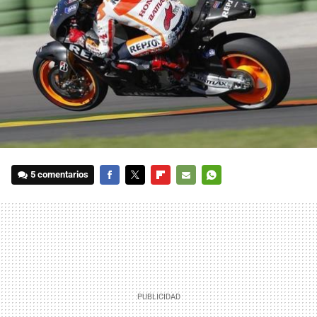
5 comentarios
FACEBOOK
TWITTER
FLIPBOARD
E-
WHATSAPP
MAIL