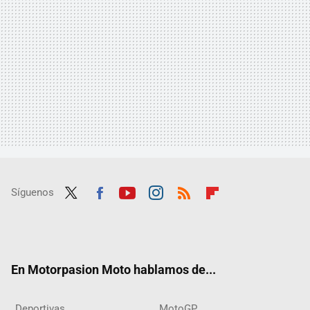
Síguenos
Twit
Fac
Yout
Inst
RSS
Flip
ter
ebo
ube
agra
boar
ok
m
d
En Motorpasion Moto hablamos de...
Deportivas
MotoGP