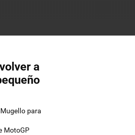
volver a
 pequeño
 Mugello para
 de MotoGP