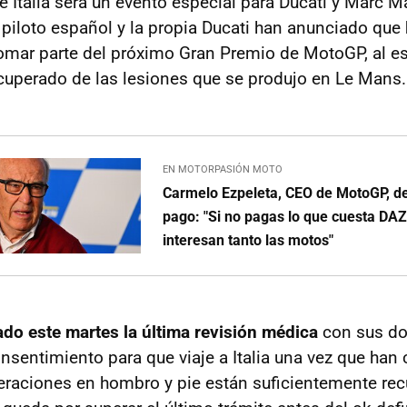
e Italia será un evento especial para Ducati y Marc M
l piloto español y la propia Ducati han anunciado que
omar parte del próximo Gran Premio de MotoGP, al es
uperado de las lesiones que se produjo en Le Mans.
EN MOTORPASIÓN MOTO
Carmelo Ezpeleta, CEO de MotoGP, de
pago: "Si no pagas lo que cuesta DAZ
interesan tanto las motos"
o este martes la última revisión médica
con sus doc
onsentimiento para que viaje a Italia una vez que han
eraciones en hombro y pie están suficientemente re