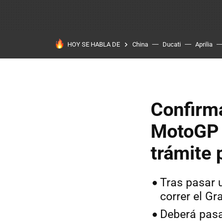
HOY SE HABLA DE
China
Ducati
Aprilia
Confirm
MotoGP e
trámite 
Tras pasar 
correr el Gr
Deberá pasa