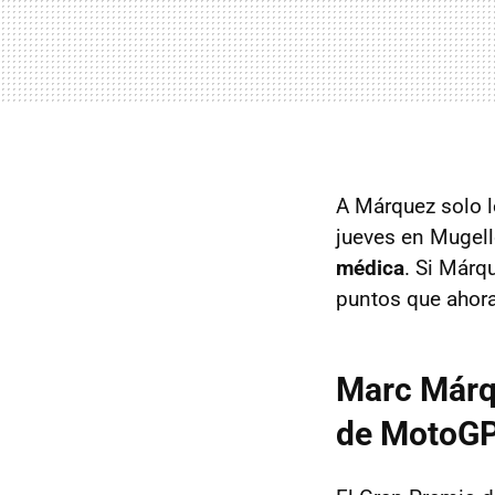
A Márquez solo l
jueves en Mugel
médica
. Si Márqu
puntos que ahor
Marc Márqu
de MotoG