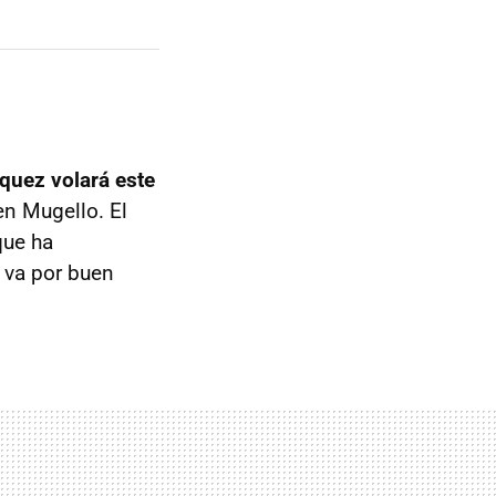
quez volará este
en Mugello. El
que ha
o va por buen