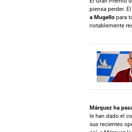
El Gran Premio d
piensa perder. E
a Mugello
para t
notablemente rec
Márquez ha pasad
le han dado el c
sus recientes op