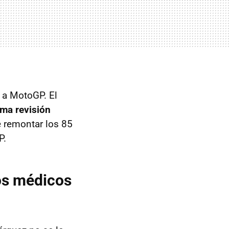
 a MotoGP. El
ima revisión
de remontar los 85
P.
los médicos