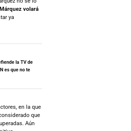
árquez no se lo
Márquez volará
tar ya
fiende la TV de
N es que no te
tores, en la que
 considerado que
cuperadas. Aún