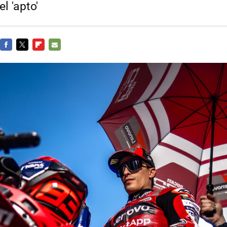
el 'apto'
FACEBOOK
TWITTER
FLIPBOARD
E-
MAIL