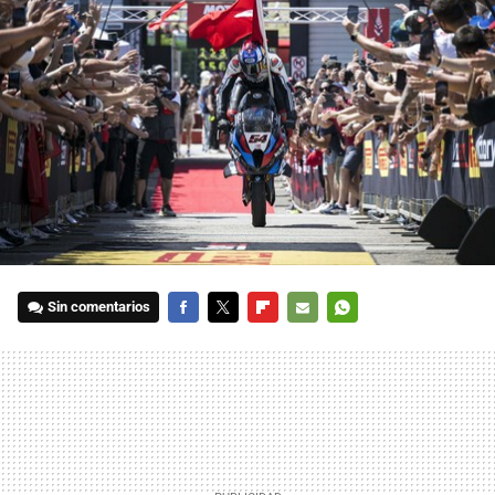
Sin comentarios
FACEBOOK
TWITTER
FLIPBOARD
E-
WHATSAPP
MAIL