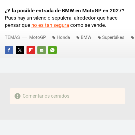
¿Y la posible entrada de BMW en MotoGP en 2027?
Pues hay un silencio sepulcral alrededor que hace
pensar que
no es tan segura
como se vende.
TEMAS
MotoGP
Honda
BMW
Superbikes
FACEBOOK
TWITTER
FLIPBOARD
E-
WHATSAPP
MAIL
Comentarios cerrados