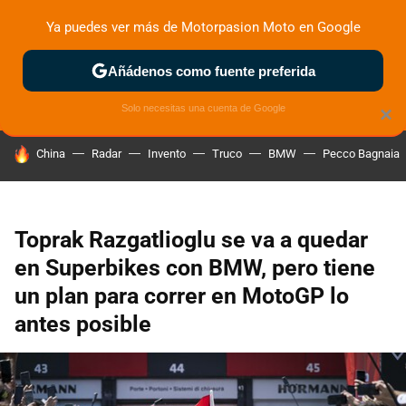
Ya puedes ver más de Motorpasion Moto en Google
ZONA DE PRUEBAS
DEPORTIVAS
MOTOS ELÉCTRICAS
Añádenos como fuente preferida
Solo necesitas una cuenta de Google
×
HOY SE HABLA DE
China
Radar
Invento
Truco
BMW
Pecco Bagnaia
Toprak Razgatlioglu se va a quedar
en Superbikes con BMW, pero tiene
un plan para correr en MotoGP lo
antes posible