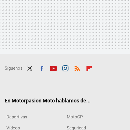
Síguenos
Twit
Fac
Yout
Inst
RSS
Flip
ter
ebo
ube
agra
boar
ok
m
d
En Motorpasion Moto hablamos de...
Deportivas
MotoGP
Vídeos
Seguridad