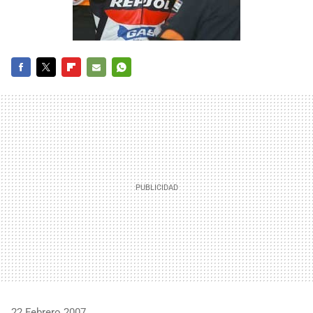
FACEBOOK
TWITTER
FLIPBOARD
E-
WHATSAPP
MAIL
22 Febrero 2007