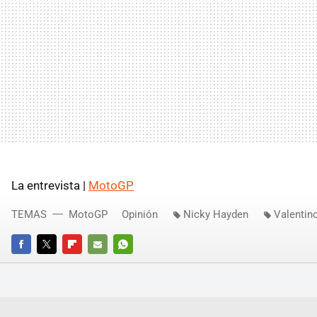
La entrevista |
MotoGP
TEMAS
MotoGP
Opinión
Nicky Hayden
Valentin
FACEBOOK
TWITTER
FLIPBOARD
E-
WHATSAPP
MAIL