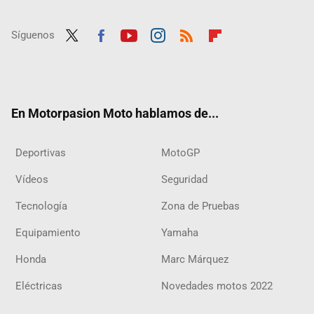
Síguenos
Twit
Fac
Yout
Inst
RSS
Flip
ter
ebo
ube
agra
boar
ok
m
d
En Motorpasion Moto hablamos de...
Deportivas
MotoGP
Vídeos
Seguridad
Tecnología
Zona de Pruebas
Equipamiento
Yamaha
Honda
Marc Márquez
Eléctricas
Novedades motos 2022