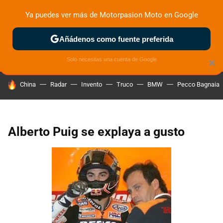
Ya puedes ver más de Motorpasion Moto en Google
ZONA DE PRUEBAS
DEPORTIVAS
MOTOS ELÉCTRICAS
Añádenos como fuente preferida
Solo necesitas una cuenta de Google
×
HOY SE HABLA DE
China
Radar
Invento
Truco
BMW
Pecco Bagnaia
Alberto Puig se explaya a gusto